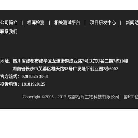
公司简介
栢晖检测
相关测试平台
项目研发中心
新闻
联系我们
地址：四川省成都市成华区龙潭街道成业路7号联东U谷二期7栋10楼
湖南省长沙市芙蓉区雄天路98号广发隆平创业园2栋6002
官方热线：028 8525 3068
投诉电话：18181920125
Copyright ©2005 - 2013 成都栢晖生物科技有限公司
蜀ICP备