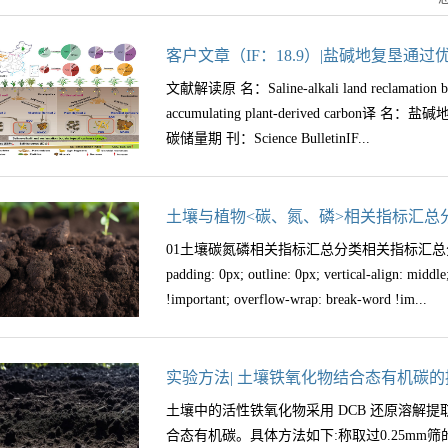
客户文章（IF：18.9）|盐碱地复垦
量
文献解读原 名：Saline-alkali land reclamation boosts
accumulating plant-derived car
碳储量期 刊：Science BulletinIF...
：18.9发表日期：2024.5.18第一作者：Li
土壤与植物<碳、氮、磷>相关指标汇总
粮食安全的重要耕地储备资源，部分原因是它
01土壤碳氮磷相关指标汇总分类相关指标汇总分类" data-fa
碱土地复垦（将盐碱土地转化为耕地）如何影
padding: 0px; outline: 0px; vertical-align: middl
相比，盐碱地复垦显著增加了植物来源的碳积
!important; overflow-wrap: break-word !im...
导致植物源碳成为SOC储量的主要贡献者，P
植物和微生物来源的碳积累密切相关，即盐碱
加表层土壤中的碳储存量。02引言土壤盐碱化使
portant; height: auto !important; visibilit
实验方法| ​土壤铁氧化物结合态有机碳
3.47t ha−1。利用土壤修复技术可以有效
分类" imageid="0"/（点击图片放大）0
土壤中的活性铁氧化物采用 DCB 还原溶解
（特别是真菌残体）优先聚集土壤的POC部分
data-fail="0" style="margin: 0px; padding: 0px; o
合态有机碳。具体方法如下:称取过0.25mm筛的
间的关系以及植物和微生物来源的碳对盐碱条