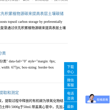
通过优先积累植物源碳来提高表层土壤碳储
 topsoil carbon storage by preferentially
bon译 名：盐碱地复垦通过优先积累植物源碳来提高表层土壤
n Chen01摘要盐碱地是应对全球气候变化和保障
分类
可以储存大量的碳（C）。目前尚不清楚盐
il="0" style="margin: 0px;
响土壤碳储存。本研究结果表明，与盐碱地
下载
e; width: 677px; box-sizing: border-box
累和植物来源的碳与微生物来源的碳比率，
中心
OC封存和MAOC封存分别与盐碱复垦引起的
微信
地复垦通过优先促进植物来源的碳积累来增
客服
全球土壤（0-30cm）SOC储量减少了
y: visible !important;" title="土壤与植物相关指标汇总
的提取和测定
电话
地逆转这一现象。在农业生态系统中，微生物残体
2植物碳氮磷相关指标汇总分类相关指标汇总分类"
咨询
提取，提取过程中释放的有机碳为铁氧化物结
。植物和微生物源碳与POC和MAOC含量之
utline: 0px; vertical-align: middle; width:
最新
土样0.5000g于50mL带盖离心管中，先加入
件下SOC储存的贡献知之甚少。两个公认的