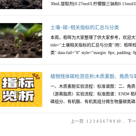
677px; box-sizing: border-box !important; overf
30mL提取剂(0.27mol/L柠檬酸三钠和0.11mo
生物标志物（木质素酚和氨基糖）已被广泛用
!important; visibility: visible !importa
SOC库的贡献。因此，我们分别使用木质素
（点击图片放大）# 栢晖 #—特色检测指标—
本研究的目的是(i)量化盐碱土地复垦对表层
磷组分、有机酸、有机氮组分微生物量碳氮磷
液，pH=7.3)，80℃水浴预热15分钟，准确加
土壤<碳>相关指标的汇总与分类
素；(ii)评估植物和微生物来源的碳与POC
测指标均可测定了解更多检测信息按区域添加微信
不断振荡)，然后4000g离心力下离心20 分
的碳对中国主要盐碱区SOC储存的贡献。盐
本周，栢晖为大家整理了供大家参考，欢迎大
fail="0" style="margin: 0px; padding: 0px; outlin
中加入5mL 超纯水，摇匀，离心，上清液倒
影响示意图。每个饼图的大小与土壤有机碳(SOC
title="土壤相关指标的汇总与分类"/附：
border-box !important; overflow-wrap: break-word
的残渣冷冻干燥、研磨。在上述的提取实验中
异过程中流失的土壤碳。箭头表示碳的分配和
类" data-fail="0" style="margin: 0px; padding: 0p
visibility: visible !important; width: 5
性有机碳的释放。在对照实验中，向土壤样品中加入 
度。盐碱地复垦(1)对土壤无机碳(SIC)储
image...
0.11mol/L碳酸氢钠混合液，pH=7.3)，80
加土壤中碳的储量；(2)减少植物源碳的微生
续加热并振荡15分钟，4000g离心20分钟，
贡献者；(3)通过促进植物源碳和微生物源碳的
tline: 0px; vertical-align: middle; width: 677px;
植物残体碳检测览析|木质素酚、角质与
磨。最后，将上述经DCB 处理和NaCl处理
机碳(MAOC)库。03主要结果1. 土壤无机
wrap: break-word !important; height: auto !import
一、木质素酚实验流程：标准谱图：二、角质
全氮比值。铁氧化物结合态有机碳=NaCl处理残
度差异不一致。松嫩平原栽培土壤的SIC密度低
相关指标的汇总与分类" imageid="13975"
（游离脂质）实验流程：标准图谱：END# 栢晖
特色检测指标—土壤、植物酶活检测氨基糖、
fail="0" style="margin: 0px; padding: 0px; outlin
磷组分、有机酸、有机氮组分微生物量碳氮磷、
微生物量碳氮磷、同位素等其他土壤、植物、
box-sizing: border-box !important; overflow-wrap
信息按区域添加微信咨询详情
!important; visibility: visible !importa
imageid="13976"/相关指标的汇总与分类" data-fail="0
...
上一页
1
2
3
4
5
6
7
8
9
10
下一
壤、植物、水体等常规检测指标均可测定，欢
outline: 0px; vertical-align: middle; width: 677p
028-85253068公司地址：成都市成华区四