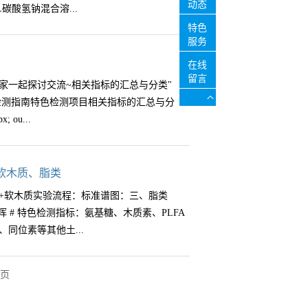
low-wrap: break-word !important; height: auto
动态
l/L碳酸氢钠混合溶...
于估计植物衍生木质素残体和微生物残体对
nt;" title="土壤与植物相关指标汇总分类" imageid="0"/
特色
酚和氨基糖作为植物和微生物残体碳的表征。
土壤、植物酶活检测氨基糖、木质素、PLFA
服务
土壤碳储量的影响，确定影响碳储量的关键因
、同位素等其他土壤、植物、水体等常规检
入0.5g连二亚硫酸钠粉末，保温15分钟(期间
和MAOC池之间的关系，以及植物和微生物来源
在线
咨询详情相关指标汇总分类" data-
钟。将上清液倒于100mL容量瓶中，向固体残渣
留言
碱地复垦对中国主要盐碱区表层土壤碳储量的
家一起探讨交流~相关指标的汇总与分类"
e: 0px; vertical-align: bottom; box-sizing:
入对应的容量瓶，清洗步骤重复五次，将最后
)密度成正比，“other”表示土壤有机碳分
栢晖检测指南特色检测项目相关指标的汇总与分
 !important; height: auto !important;
需进行对照实验以校正水浴加热过程中水溶
积累过程，每个箭头的大小反映了过程的强
x; ou...
67px !important;" title="土壤与植物相关指标汇总分类"
30mL 提取液(1.6mol/L氯化钠和
量的影响不一致，主要是通过引起有机碳积累来增
℃ 水浴预热 15 分钟，加入0.44g氯化钠固体，继
物转化，导致植物源碳成为有机碳储存的主要
残渣用5mL超纯水清洗五次后，冷冻干燥后研
积累，增加颗粒有机碳(POC)和矿物结合有
 box-sizing: border-box !important; overflow-
软木质、脂类
后的残渣按元素分析仪方法测定其中的有机碳、
碳密度和有机碳密度栽培土壤和盐碱土壤的SIC密
ant; visibility: visible !important;" title="土壤
+软木质实验流程：标准谱图：三、脂类
渣碳含量-DCB处理残渣碳含量# 栢晖 #—
于盐碱土壤，河...
/土壤检测项目相关指标的汇总与分类" data-
 # 特色检测指标：氨基糖、木质素、PLFA
木质素、PLFA磷组分、有机酸、有机氮组分
e: 0px; vertical-align: middle; width: 677px;
同位素等其他土...
水体等常规检测指标均可测定了解更多检测
: break-word !important; height: auto
nt;" title="土壤相关指标的汇总与分类"
" style="margin: 0px; padding: 0px;
页
迎咨询相关工作人员了解详情服务热线：
x; box-sizing: border-box !important; overflow-
川检验检测创新科技园2号楼4层