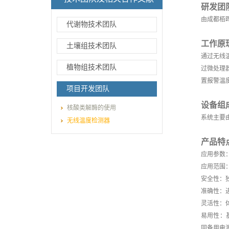
研发团
由成都栢
代谢物技术团队
工作原
土壤组技术团队
通过无线
植物组技术团队
过微处理
置报警温
项目开发团队
设备组
核酸类解酶的使用
系统主要
无线温度检测器
产品特
应用参数：
应用范围
安全性：
准确性：
灵活性：
易用性：
同备用电