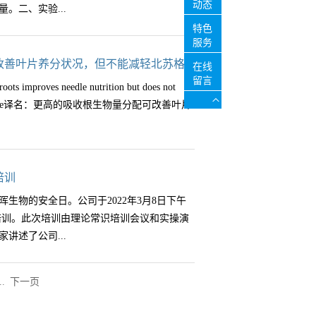
后全球人口的增长。反过来，人口增长进一
动态
。二、实验...
用玻棒搅成泥浆，振荡5min，离心，将上清液
品的氮氧化物（NOx）在大气中的排放。总
特色
铵溶液(试剂3)交换洗涤二次。收集的清液最
活性氮对环境的损失，并导致了一系列的环
服务
火焰光度计侧定溶液中Na+浓度，然后从工作曲
面，提供多种生态系统服务（例如，保持土
在线衍生）离心机（12000rpm）天平
改善叶片养分状况，但不能减轻北苏格
离子交换量。五、结果计算式中：CEC——
在线
价值。通过大气沉降的新N输入可对森林生
式氮吹仪（100℃）烘箱（105℃，115℃）2.2
留言
从工作曲线上查得Na的浓度，mg·L-1；V——测
ots improves needle nutrition but does not
在N限制条件下刺激碳（C）固存、物种多样
至0.0001g），使试样中蛋白质含量在
的摩尔质量，g·mo1-1；103——把mL算成L的
thern Scots pine译名：更高的吸收根生物量分配可改善叶片
区域尺度到全球尺度，了解N沉降的现状以
水解管中。根据试样的蛋白质含量，在水解管内
影响具有重要意义。这对于预测森林生态系
空气后密封。2、 水解管在115±5℃烘箱中水
高天然林和人工林的生态弹性至关重要。本
2μm孔径的滤膜过滤，取1ml续滤液至进样小瓶
降对全球森林的特征，2）氮沉降对森林结构
超声溶解固体物质，取溶液直接进样。（根据实
F：10.863发表时间：2021.05.01第一作者：
培训
域趋势的响应，4）减轻氮沉降对森林生态系
植物均可用1mL 0.1M HCL水溶液稀释）
合作作者：Joanna Mucha,Agnieszka
 森林生态系统中氮（N）沉积的模式、影响和
生物的安全日。公司于2022年3月8日下午
5pmol/μL、100pmol/μL、250pmol/
rek,Darius Danusevičius,Jacek
对全球森林的状况、影响和管理方案2.1.全
全培训。此次培训由理论常识培训会议和实操演
anceBio AAA C18，4.6 × 100 mm, 2.7
要单位：Institute of Dendrology, Polish
积的特点，是氮沉降的重要汇，具有比其他
讲述了公司...
 mmol/L 磷酸氢二钠和 10 mM硼酸钠溶液，用盐
land, etc.摘要： 恶劣环境条件同时影响叶结构和根性
同的建模方法和森林复盖率标准，全球森林
v:v:v)梯度程序时间 (min) %B0.0 20.35
，而根系生长在主要受环境温度调控。这些
r-1之间。此外，对森林特定N沉降的模型预测
 10 nm；参比 390 nm，带宽 20 nm（一级氨基
和地下的功能关系。该文以沿温带-北方森林
..
下一页
型预测进行比较表明，在网格尺度上，这两个值之
的重要性。公司安全负责人廖海燕从实验室
宽 8 nm（二级氨基酸）进样程序• 吸取 2.5 μL
同种源树木为研究对象，研究吸收根分配与
至超过5倍。这种大小的差异对确定森林生物
使用安全、废液处理、事故对策等方面展开
洗口将3.5 μL 混合液混合 5 次• 等待 0.2