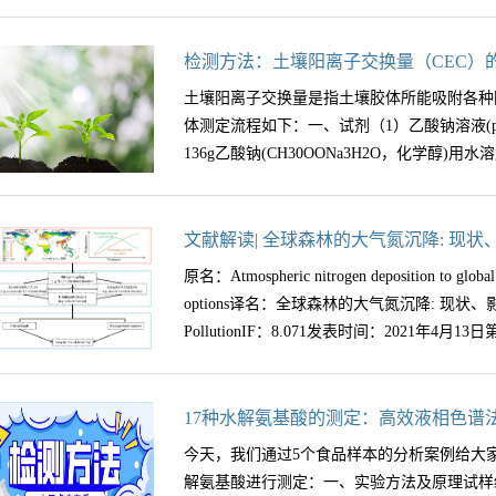
检测方法：土壤阳离子交换量（CEC）
土壤阳离子交换量是指土壤胶体所能吸附各种
体测定流程如下：一、试剂（1）乙酸钠溶液(pH8.2) 
136g乙酸钠(CH30OONa3H2O，化学醇)用水
液pH为8.2。否则用稀NaOH溶液或HOAc调节
文献解读| 全球森林的大气氮沉降: 现
液（3）乙酸铵溶液(pH7.0)(CH3COONH4)=
原名：Atmospheric nitrogen deposition to global 
钠(NaCl，分析醇，经105℃烘4 h)，用乙酸铵
options译名：全球森林的大气氮沉降: 现状、影响
1000 mg/L准溶液，然后用乙酸铵溶液(试
PollutionIF：8.071发表时间：2021年4月13日
二、主要仪器离心机(转速3000 r/min～4000
样的制备取风干的实验室待测样品充分混匀后
100g，粉碎，然后全部通过60目孔径筛，装入
：Enzai Du通讯作者：Enzai Du（enzaidu@bnu.
17种水解氨基酸的测定：高效液相色谱
筛孔风干土4.00g～6. 00g(粘土4.00g，砂
Vries , Yong Sik Ok主要单位：1.
今天，我们通过5个食品样本的分析案例给大
1)33 mL，使各管重量一致，塞住管口,振荡5
18世纪开始对氮循环的认识。由于Habere B
解氨基酸进行测定：一、实验方法及原理试样
取4次。然后以同样方法，用乙醇或异丙醇(试