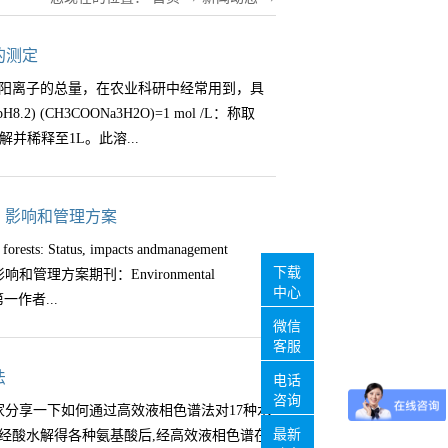
的测定
阳离子的总量，在农业科研中经常用到，具
(CH3COONa3H2O)=1 mol /L：称取
溶解并稀释至1L。此溶...
至pH8.2。（2）95%乙醇溶液或99%异丙醇溶
状、影响和管理方案
1 mol/L。（4）钠标准溶液：称取2.5421g氯化
forests: Status, impacts andmanagement
溶液(试剂3,pH7.0)溶解，定容至1L，即为
下载
和管理方案期刊：Environmental
剂3)稀释成不同浓度标准溶液，贮于塑料瓶中。
中心
第一作者...
 r/min)；离心管(50mL)；火焰光度计。三、试
微信
，取待测样品充分混匀后，按四分法缩减至
客服
样品袋备用。四．分析步骤称取通过0.25mm
edu.cn）合作作者：Mark E. Fenn , Wim De
法
电话
土6.00克)于50mL离心管中，加乙酸钠溶液(试剂
前言：氮（N）及其化合物和反应的发现，促进了人类从
咨询
家分享一下如何通过高效液相色谱法对17种水
min，离心弃去清液。重复用乙酸钠(试剂1)提
osch工艺的发明将N2转化为氨（NH3），即大
最新
经酸水解得各种氨基酸后,经高效液相色谱在
剂2)洗涤样品3次，最后一次尽量除尽洗涤