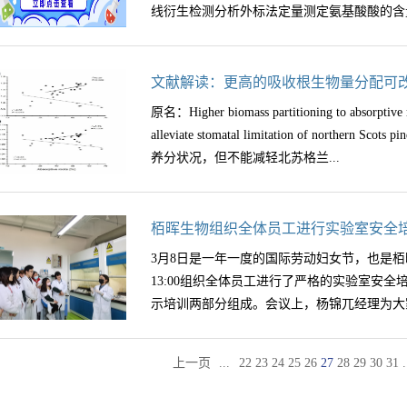
大增加了用于粮食生产的N肥，从而维持了此
线衍生检测分析外标法定量测定氨基酸酸的含量
液。将上述土样加入乙酸铵(试剂3)20mL，
步推动了化石燃料的燃烧，并增加了作为副产
小心倾人50mL容量瓶中，按同样方法用乙酸
的来说，人类活动产生的活性氮极大地增加了
后用乙酸铵溶液(试剂3)定容至50 mL。用
境影响。森林覆盖了全球约三分之一的陆地表
步骤2.1主要实验仪器 HPLC（紫外检测器，
文献解读：更高的吸收根生物量分配可
线上查得钠的浓度，根据钠的浓度即可计算阳
壤、水和生物多样性）以及基本的文化或精神
（0.01g，0.1mg）超声波清洗机（240w）干
土壤阳离子交换量，cmol·kg-1(+)；c——
兰松的气孔限制
原名：Higher biomass partitioning to absorptive ro
态系统既有有利影响，也有有害的影响，例如
实验步骤1、 水解：准确称取一定量试样（精确
读液的体积，100 mL；23.0——钠(Na+)离子
alleviate stomatal limitation of nor
性的丧失、土壤酸化和养分失衡等。因此，从
10mg~20mg范围内。将称量好的样品置于
除数；m——土样的质量，g。
养分状况，但不能减轻北苏格兰...
及N沉降的变化对森林生态系统结构和功能的
加10mL~15mL6M盐酸溶液。用氮气置换管内
统服务的未来变化，更好地指导森林管理，提
解22~24h后放至室温，取出水解液，用0.2
文综合了10篇论文最近的前沿研究：1）氮沉
中，100℃氮吹干后用0.1M的HCL水溶液
松的气孔限制期刊：Global Change BiologyI
栢晖生物组织全体员工进行实验室安全
和功能的影响，3）森林生态系统对氮沉降区
际浓度可以用0.1M的HCL水溶液适当稀释，一般
Marcin Zadworny通讯作者：Marcin Zadworny
统负面影响的管理方案（框架见图1）。图1.
3月8日是一年一度的国际劳动妇女节，也是栢晖
3、 标准溶液配制：购买市售标准溶液（10pmol/μL、2
Bagniewska-Zadworna,Roma Żytkowiak,Ewa Mąde
管理方案。此图概括了本文的框架。2. 氮沉降
13:00组织全体员工进行了严格的实验室安
μL、1000pmol/μL）。2.3 色谱条件参数值色谱柱Adv
Oleksyn,Tomasz P. Wyka,M. Luke McCormack主
球森林氮沉降的空间变异森林具有高冠层表面
示培训两部分组成。会议上，杨锦兀经理为大家
µm流速1.5 mL/min柱温40 °C流动相A) 10
Academy of Sciences, Kórnik, Po
土地利用类型更高的大气氮获取效率。基于不
酸将 pH 调节为 8.2B) 甲醇:乙腈:水，45:45:10 (
状，高纬度系统的枝叶生长主要受光周期控制
生物群总氮沉降量的估计值在19~23Tg N y
215.7 10015.8 218.0 2检测器338 nm，带宽
器官沿环境梯度的不同敏感性可能会改变地上
...
.
上一页
22
23
24
25
26
27
28
29
30
31
（EMEP rv4.17）与网格平均N沉降的模
安全日的由来，强调了安全生产于公司于个人
酸）262 nm，带宽 16 nm；参比 324 nm，带
样带分布的苏格兰松树以及生长于同质园的不
间的差异可能高达2倍，在某些极端情况下甚
须知事项、事故案例、水电气使用安全、仪器
硼酸盐缓冲液（1号瓶）• 吸取 1.0 μL 样品• 在清