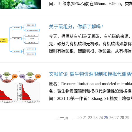
(p=1.84)加入1L去二氧化碳水中，此溶液浓度
同， 叶绿素(95%乙醇)在665nm、649nm，类胡
蒸馏约4分钟，流出液用硼酸吸收，蒸馏结束后用0.00
钠标定后，准确稀释5倍，即为c(1/2H2S04)=0.
定取10ml已中和的酸水解液，放入消煮管中，加
示剂:称取0.5g酚酞溶于100ml50%(v/v)乙醇溶
装置，蒸馏约2分钟后滴定。(3)氨基糖态氮的
于100mL水中.分析步骤:（1）称取过2mm孔径筛的
0nm有最大吸收峰，根据在分光光度计下测
关于碳组分，你都了解吗？
加入10ml磷酸一硼酸缓冲液(PH11.2)，
广口瓶(矿泉水瓶)中，加250mL去除CO2
量。二、 实验器具和步骤 实验器具：分光光度
铵态氮，即为氨基糖态氮。(4)氨基酸态氮的
今天，栢晖从有机碳/无机碳、有机碳的来源、
3min，立即过滤，开始滤出的10mL滤液弃
司）、电子天平（ES-J220，天津市德安特
入1ml 0.5mol/L NaOH溶液，在沸水中加热
先，碳分为有机碳和无机碳。有机碳诸如总有
CO32-、HCO3-等项测定应立即进行，其
滤纸、吸水纸、 移液管、量筒、剪刀 ；试剂
酸和0.1g茚三酮，将消煮管放回沸水浴中，加
碳则有碳酸根、碳酸氢根、碳酸盐。从有机碳的
测液25.00mL放入150mL三角瓶中，加入
酸钙粉； 步骤：1.称取剪碎的新鲜样品0.1
再在水浴中保持9分钟，取出冷却后，加入10ml磷酸
CO32-存在，如溶液显红色，用硫酸标准溶
粉及3～5ml 95％乙醇，研成均浆，继续研磨至
馏4分钟，滴定。(5)未知态氮= 水解总氮- (
溶液的体积(V1)。在滴定过的溶液中加入甲
置漏斗中，用乙醇湿润，沿玻棒把提取液倒入漏
土壤总氮-水解液总氮
可以分为植物有机碳和微生物。植物有机碳可
文献解读| 微生物资源限制和模拟代谢
转变成明显的橙红色为止。记录加甲基橙后滴定
洗研钵、研棒及残渣数次，最后连同残渣一起倒
则分为活体微生物和微生物残体，具体如下：
算:CO32-(g/kg)=2V1×C×D×1000/m×0.030HCO3
原名：Resource limitation and modeled microbial 
的叶绿体色素全部洗入漏斗中。直至滤纸和残
度来看。按粒级分类可分为颗粒有机碳和矿物
酸标准溶液浓度;D--分取倍数，250/25;M--
名：微生物资源限制和模拟代谢活性沿海拔梯度的变
ml ，摇匀。4.把叶绿体色素提取液倒入光径
碳、中间碳、惰性有机碳，从密度来看可分为
间：2021.10第一作者：Zhang, SH摘要土壤微生
665nm、649nm、470nm下测定吸光度 计算公式：
指标均可测定，欢迎广大科研学者分享交流更
Cb=24.96A649－7.32A665 Cx=(1000A470
...
.
上一页
20
21
22
23
24
25
26
27
28
29
对全球碳—气候反馈具有重要影响，同时其代
化对土壤微生物群落具有重要影响，但其对微