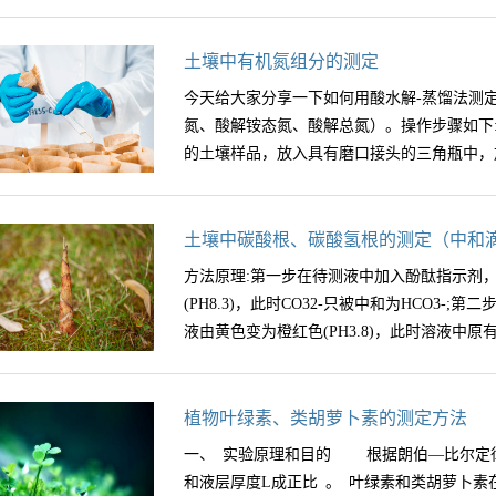
土壤中有机氮组分的测定
今天给大家分享一下如何用酸水解-蒸馏法测
氮、酸解铵态氮、酸解总氮）。操作步骤如下:·1
的土壤样品，放入具有磨口接头的三角瓶中，加入
醇和20ml和6ml的HCI，摇动瓶子使土壤
土壤中碳酸根、碳酸氢根的测定（中和
消煮炉中，在瓶口装上有玻璃磨口接头的冷凝
方法原理:第一步在待测液中加入酚酞指示剂
制在120±3℃，在回流条件下使土壤--酸混
(PH8.3)，此时CO32-只被中和为HCO3
滤纸将样品趁热过滤，滤液收集在100ml的
液由黄色变为橙红色(PH3.8)，此时溶液中原有的
液体积达到约6Oml。将盛有滤液的烧杯放在碎冰
NaOH溶液，边加边搅拌，直到水解液的pH达5左
水解液的pH达6.5±0.1，用小漏斗把酸解液转
32-生成的HCO3-全被中和为CO32-。由标
植物叶绿素、类胡萝卜素的测定方法
中氮素形态的测定(1)酸解液全氮的测定:取
HCO3-的含量。仪器及试剂:往复式电动振荡机;漏
一、 实验原理和目的 根据朗伯—比尔定律
末端较宽的移液管吸取5ml酸解液，放入消煮管
除二氧化碳的水:将蒸馏水煮沸15min，冷却
和液层厚度L成正比 。 叶绿素和类胡萝卜素
酸，380℃温度下消煮1.5小时。冷却后将消煮管连接