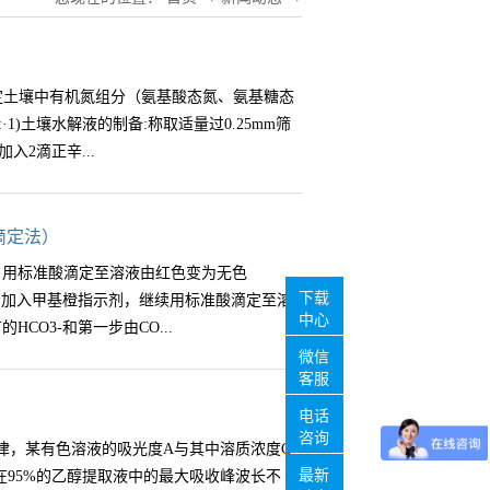
定土壤中有机氮组分（氨基酸态氮、氨基糖态
)土壤水解液的制备:称取适量过0.25mm筛
2滴正辛...
和酸液充分混匀，将瓶子放入有温控功能的远红外
滴定法）
管，接通冷凝水，打开电源开关，使温度控
，用标准酸滴定至溶液由红色变为无色
合液慢慢沸腾12小时。水解结束后，用中速蓝带
下载
-;第二步加入甲基橙指示剂，继续用标准酸滴定至溶
烧杯中，用去离子水少量多次冲洗残渣，使滤
中心
HCO3-和第一步由CO...
块中，借助PH计，逐滴慢慢加入5mol/L
微信
右，再用0.5mol/L的NaOH进行中和，使
客服
移到I00ml容量瓶中，定容至刻度。2)酸解液
准酸的两次用量可分别求得土壤中CO32-和
电话
样前，先倒转容量瓶几次，使悬浮液均匀，并用
斗;广口瓶，500ml;具塞三角瓶，500ml去
咨询
，某有色溶液的吸光度A与其中溶质浓度C
中，加入0.5克定氮混合催化剂和2ml浓硫
后立即使用；硫酸标准溶液:吸取28mL浓硫酸
最新
在95%的乙醇提取液中的最大吸收峰波长不
到定氮仪上，加10ml 10mol/L NaOH，