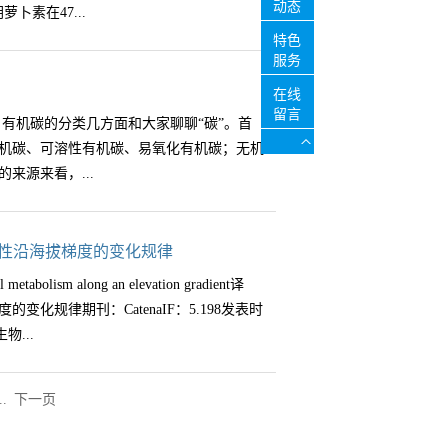
约为0.lmol/L硫酸标准溶液。将此溶液用碳酸
动态
萝卜素在47...
55 mol/L H2SO4滴定。(2)铵态氮的测
02mol/L的硫酸标准溶液；0.5%(m/v)酚酞指
特色
入2mL 3.5%的MgO悬浮液，立即连接蒸馏
液.0.1%(m/v)甲基橙指示剂:称取0.1g甲基橙溶
服务
测定取已中和的酸水解液10ml于消煮管中，
风干试样50g(精确至0.01g),置于500mL
定的吸光度，求得叶绿素及类胡萝卜素的含
连接蒸馏装置，蒸馏4分钟，滴定。此测定结果减去
在线
的水，用橡皮塞塞紧瓶口，在振荡机上振荡
计（UV-1800PC，上海美普达仪器有限公
留言
测定取5ml已中和的酸水解液于消煮管中，加
有机碳的分类几方面和大家聊聊“碳”。首
去，以获得清亮的滤液，加塞备用。电导、
传感技术有限公司）、研钵、 试管、小漏斗、
直到溶液减至2-3ml，取出冷却，加入0.5g柠檬
机碳、可溶性有机碳、易氧化有机碳；无机
他离子的测定亦应在当天完成。（2）吸取试样待
： 95％乙醇（或80％丙酮）、石英砂、碳
热1分钟后，旋转消煮管(不放开水浴)3分钟，
来源来看，...
酚酞指示剂2滴，如待测液不显红色，表示没有
g 左右，放入研钵中，加少量石英砂和碳酸钙
--硼酸缓冲液和1ml 5mol/L NaOH，蒸
液滴定至红色刚消失为止，记录所用硫酸标准
组织变白，静置3～5min 。2. 取滤纸1张，
铵态氮+氨基糖态氮+氨基酸态氮)(6)非水解氮=
基橙指示剂2滴，用硫酸标准溶液滴定至由黄色
斗中，过滤到10ml试管中，用少量乙醇冲
分为脂类、角质+软木脂、木质素；微生物
活性沿海拔梯度的变化规律
所用硫酸标准溶液的体积(V2)。结果计
入漏斗中。 3.用滴管吸取乙醇，将滤纸上
按组分分类可以从粒级、活性、密度三个角
-(g/kg)=(V2-V1)×C×D×1000/m×0.061C--硫
metabolism along an elevation gradient译
渣中无绿色为止。最后用乙醇定容至10
结合态有机碳，按活性分类可分为活性有机
称取试样质量，g
化规律期刊：CatenaIF：5.198发表时
1cm的比色杯内。以95％乙醇为空白，在波长
轻组有机碳和重组有机碳，详情如下：以上
物...
 Ca=13.95A665－6.88A649；
多指标分类方式及测定方法。
-2.05Ca-114.8Cb)/245更多相关讯息so栢晖生物
..
下一页
谢活性通常受到养分有效性的限制。海拔变
生物资源限制的影响及其对碳动态的调控机