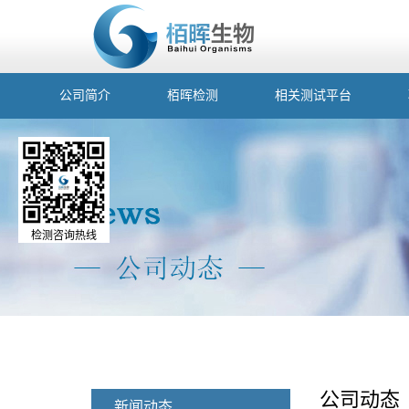
公司简介
栢晖检测
相关测试平台
检测咨询热线
公司动态
新闻动态