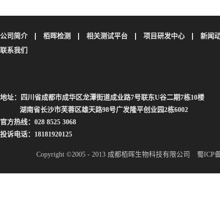
公司简介
栢晖检测
相关测试平台
项目研发中心
新闻
联系我们
地址：四川省成都市成华区龙潭街道成业路7号联东U谷二期7栋10楼
湖南省长沙市芙蓉区雄天路98号广发隆平创业园2栋6002
官方热线：028 8525 3068
投诉电话：18181920125
Copyright ©2005 - 2013 成都栢晖生物科技有限公司
蜀ICP备