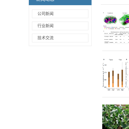
公司新闻
行业新闻
技术交流