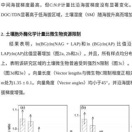
中间海拔梯度最高，但C:N:P计量比沿海拔梯度没有显著变化
DOC:TDN显著高于低海拔区域，土壤湿度（SM）随海拔升高而增
2. 土壤胞外酶化学计量比微生物资源限制
结果表明，ln(BG):ln(NAG + LAP)和ln (BG):ln(A
LAP):ln(AP)比值显著增加（图2a, 2b和2c）。并且，所有样点均分布
上，表明该研究区域的土壤微生物普遍受到强烈N限制（图3c）
（图3d和3e）。向量长度（Vector lengths与微生物C限制程度正相关）在
m处为1.35 ± 0.1。向量角度（Vector angles）均小于45°
拔梯度增强。