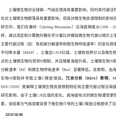
土壤微生物对全球碳—气候反馈具有重要影响，同时其代谢活
化对土壤微生物群落具有重要影响，但其对微生物资源限制的影响
研究中，我们在秦岭（Qinling Mountains）沿海拔梯度从1308 
样，通过测定和计算胞外酶化学计量比并模拟微生物代谢以揭示土
主要代谢过程（如：有机碳分解速率和微生物呼吸速率）的变化规律
平均降水量（MAP）、土壤总C:N:P比值、土壤有效养分以及微
点的土壤微生物均受到N限制，并且随着海拔升高，土壤微生物N
分解速率（M）和微生物呼吸速率（Rm）显著降低。这表明，由
生物N限制并导致土壤C释放增加。
冗余分析（RDA）表明
，
DOC:TDN）是解释土壤微生物资源限制特征和主要代谢过程沿
研究表明，由于土壤C:N比值的变化，高海拔地点的微生物遭受更
累，该结果为气候变暖背景下微生物介导的土壤C释放过程提供了
研究背景