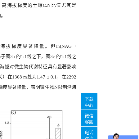
。高海拔梯度的土壤C:N比值尤其是
加。
P) 比值沿海拔梯度显著降低。但ln(NAG +
于图3a 的1:1线之下，图3c 的1:1线之
。海拔对微生物代谢特征具有显著影响
1308 m处为1.47 ± 0.1，在2292
，并沿海拔梯度显著降低，表明微生物N限制沿海
下载
中心
微信
客服
电话
咨询