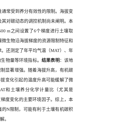
性通常受到养分有效性的限制。海拔变
及其对碳动态的调控机制尚未阐明。本
– 2600 m之间设置了6个梯度进行土壤取
壤微生物沿海拔梯度的资源限制特征和
。还测定了年平均气温（MAT）、年
生物生物量等环境指标。
结果表明
：该地
限制显著增强。随着海拔升高，有机碳
海拔变化引起的温度升高可能缓解了微
MAT和土壤养分化学计量比（尤其是
海拔梯度变化的主要环境因子。综上，本
强的N限制，可能有利于土壤有机碳积
见解。