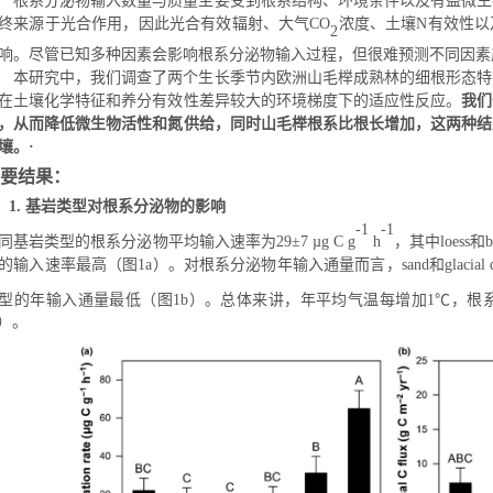
根系分泌物输入数量与质量主要受到根系结构、环境条件以及有益微生
终来源于光合作用，因此光合有效辐射、大气
C
O
浓度、土壤
N
有效性以
2
响。尽管已知多种因素会影响根系分泌物输入过程，但很难预测不同因素
本研究中，我们调查了两个生长季节内欧洲山毛榉成熟林的细根形态特
在土壤化学特征和养分有效性差异较大的环境梯度下的适应性反应。
我们
，从而降低微生物活性和氮供给，同时山毛榉根系比根长
增加，这两种
结
壤。
·
要结果：
1.
基岩类型对根系分泌物的影响
-1
-1
同基岩类型的根系分泌物平均输入速率为
29
±
7 µg C g
h
，其中
loess
和
b
的输入速率最高（图
1
a
）。对根系分泌物年输入通量而言，
sand
和
glacial 
型的年输入通量最低（图
1
b
）。总体来讲，年平均气温每增加
1
℃，根
）。