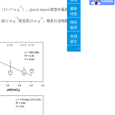
-1
最新
（
13–17 m g
），
glacial deposit
类型中最高
动态
-1
-1
L
由
1
2 m g
增加至
2
4 m g
，根系分泌物输
特色
服务
在线
留言