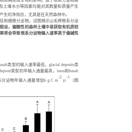
物和病原微生物的影响。由于根系分泌物碳
及土壤水分等因素均能对其数量和质量产生
产生的净效应，尤其是在天然森林中。
征和细根分泌物，试图揭示山毛榉根系分泌
假设，偏酸性的森林土壤中易获取有机质较
果将
会导致根系
分泌物输入速率
高于
偏
碱
性
asalt
类型的输入速率最低，
glacial deposits
类
deposit
类型的年输入通量最高，
loess
和
basalt
-2
-1
系分泌物年输入通量增加
6
g C m
yr
（图