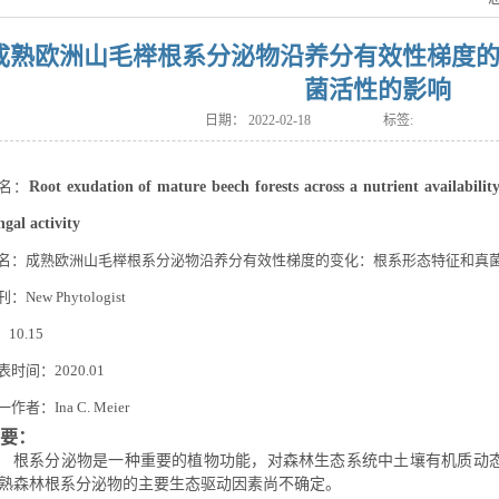
成熟欧洲山毛榉根系分泌物沿养分有效性梯度
菌活性的影响
日期：
2022-02-18
标签:
名：
Root exudation of mature beech forests across a nutrient availabilit
ngal activity
名：
成熟欧洲山毛榉根系分泌物沿养分有效性梯度的变化：根系形态特征和真
刊：
New Phytologist
：
10.15
表时间：
2020.01
一作者
：
Ina C. Meier
要：
根系分泌物是一种重要的植物功能，对森林生态系统中土壤有机质动
熟
森林
根系分泌物的主要生态驱动因素
尚不
确定。