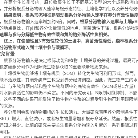
在两个生长季节内，原位收集生长于不同基岩类型的六个成熟欧洲
，并分析根系分泌物输入速率与根形态特征、土壤化学特征以及养分有效
结果表明，根系形态特征是驱动根系分泌物输入速率在养分有效性梯
，根系分泌物输入速率增加约
5
倍。同时，
根系分泌物输入速率与土壤
p
H
的地点相比，在
p
H
和养分含量较低的地点，真菌活性下降，根系分泌物
速率与参与分解低生物有效性碳和氮的胞外酶活性负相关。
综上，
在偏酸性且
N
有效性较低的土壤中，真菌活性降低，森林根系分
分泌物形式输入到土壤中参与碳循环。
究背景
根系分泌物输入是决定根际功能和植物
-
土壤关系的关键过程
，最高可
稳定碳组分可作为根际微生物易获取的重要能量物质来源。
土壤微生物能够将土壤有机质（
SOM
）转化为生物
可利用形式。然而，
能不活跃性，其胞外酶产生也受到养分经济调控。因此，微生物产生的水
式）与生物群落内部和整个生物群落中的底物有效性（
SOM
或总
C
含量）
对水解
酶
活性的影响
仍不确定
。
不同的研究表明，
N
限制可能抑制、不影
。这些不同的结果可能反映了微生物产生酶的过程受到生物可利用碳限制
的来源。
养分限制会影响植物细根的生长和活力。大量研究表明养分限制条件下
S
RL
）增大、直径减小，或者根生物量增加和根寿命延长。然而，根系性
还知之甚少。此前的研究主要关注根系分泌物输入引起的一系列根际过程
阐明。