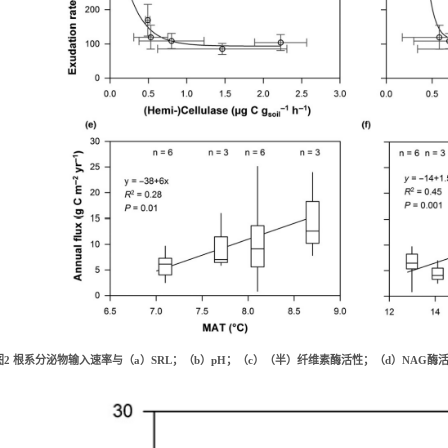
图
2
根系分泌物输入速率与（
a）S
RL
；（
b
）
p
H
；（
c）（半）纤维素酶活性；（d）N
AG
酶