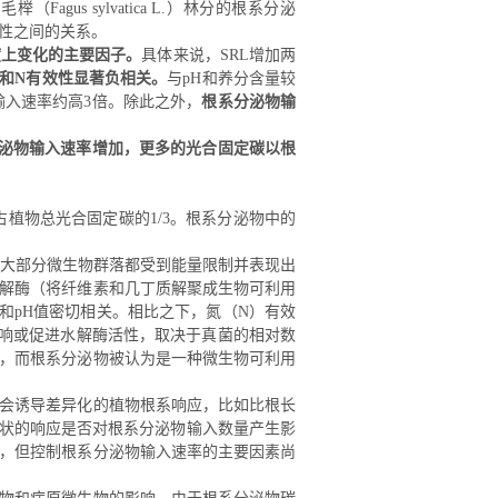
山毛榉（
Fagus sylvatica
L.
）林分的根系分泌
性之间的关系。
度上变化的主要因子。
具体来说，
SRL
增加两
和
N
有效性显著负相关。
与
p
H
和养分含量较
输入速率约高
3
倍。除此之外，
根系分泌物输
泌物输入速率增加，更多的光合固定碳以根
占植物总光合固定碳的
1
/3
。根系分泌物中的
大部分微生物群落都受到能量限制并表现出
解酶（将纤维素和几丁质解聚成生物可利用
和
pH
值密切相关
。相比之下，氮（
N
）有效
响或促进水解酶活性，取决于真菌的相对数
，而根系分泌物被认为是一种微生物可利用
会诱导差异化的植物根系响应，比如比根长
状的响应是否对根系分泌物输入数量产生影
，但控制根系分泌物输入速率的主要因素尚