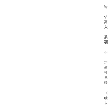
物
倍
高
入
系
研
不
功
形
性
量
碳
（
响
未