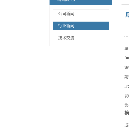
公司新闻
行业新闻
技术交流
原
fu
译
期
IF
发
第
摘
成