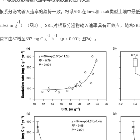
根系分泌物输入速率的趋势一致，根系
S
RL
在
loess
和
basalt
类型土壤中最低
-1
23
±
2 m g
）（图
3
）。
SRL
对根系分泌物输入速率具有正效应，随着
SR
-1
-1
速率由
8
7
增至
3
97 mg C g
h
（
p
< 0.001;
图
2a
）。