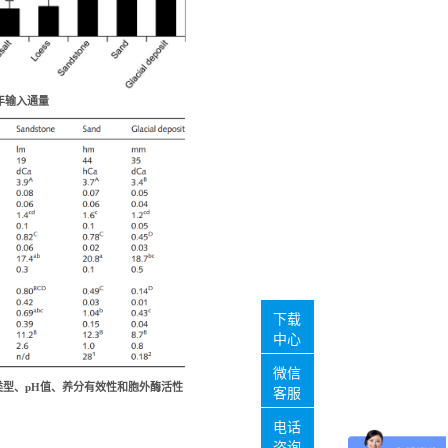
年输入通量
下载
中心
微信
类型、
pH值、养分有效性和胞外酶活性
客服
电话
咨询