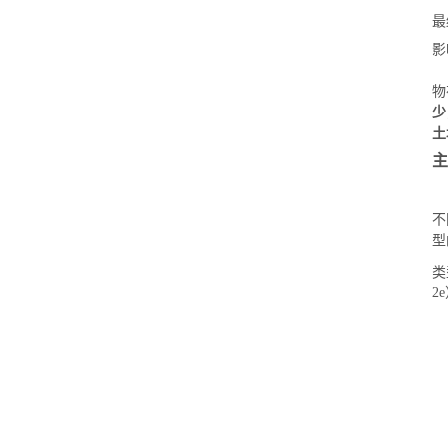
最
影
物
少
土
主
不
型
类
2e