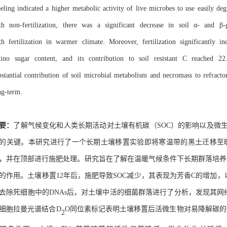
beling
indicated a higher metabolic activity of live microbes to use easily de
th
non-fertilization, there was a significant decrease in soil α- and 
th
fertilization in warmer climate. Moreover, fertilization significantly 
ino
sugar content, and its contribution to soil resistant C reached 22
bstantial
contribution of soil microbial metabolism and necromass to refracto
ng-term.
要：
了解气候变化和人类长期活动对土壤有机碳（
SOC
）的影响以及微
的关键。本研究
进行了一个长期土壤移置实验即将寒温带的黑土迁移至
，并在顶部进行施肥处理。研究
旨在了解在温暖气候条件下长期
群落
培养
的作用。土壤
移置
12
年后，施肥
导致
S
OC
减少
，其表现为芳香
C
的增加，
去除死细胞中的
DNAs
后，对土壤中活的细菌群落进行了分析，
发现
其网
细胞拉曼光谱结合
D
O
同位素标记表明土壤移置后活微生物对易降解碳的
2