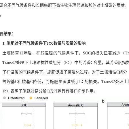
研究不同气候条件和长期施肥下微生物生理代谢和残体对土壤碳的贡献
，
。
要结果：
施肥对不同气候条件下
数量与质量的影响
1.
SOC
土壤移置
12
年后，在较温暖的气候条件下，
SOC
的损失显著减少（
Tr
TransS2
处理
下土壤顽抗性碳组分（
R
C
）中的芳香
C
含量，其芳香度指
了在温暖的气候条件下，施肥促进了腐殖化过程。对于土壤活性
C
组分
氧烷基
C
和羰基
C
降低，而施肥显著减缓了
LC
的损失。
TransS2
处理土
1b
）表明了施氮对易分解
C
的消耗具有潜在抑制作用。