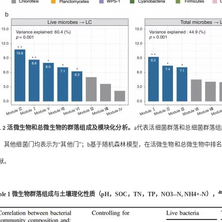
活微生物和总微生物的群落组成及模块化分析。
代表活细菌群落和总细菌群落组
g.
2
a
，其他细菌门均表示为“其他门”；
基于随机森林模型，在活微生物和总微生物中排
b
献。
ble 1
微生物群落组成与土壤理化性质（
pH
，
SOC
，
TN
，
TP
，
NO3--N, NH4+-N
），