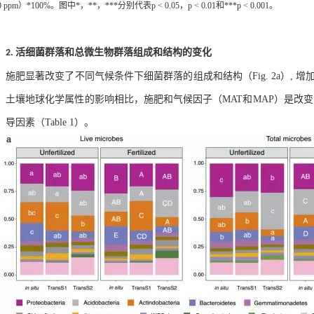
0 ppm
）
*100%
。图中
*
，
**
，
***
分别代表
p < 0.05
，
p < 0.01
和
***p < 0.001
。
活细菌群落和总微生物群落组成和结构的变化
2.
施肥显著改变了不同气候条件下细菌群落的组成和结构（
Fig. 2a
）
,
增
土壤地球化学属性的影响相比，施肥和气候因子（
MAT
和
MAP
）是改变
导因素（
Table
1
）。