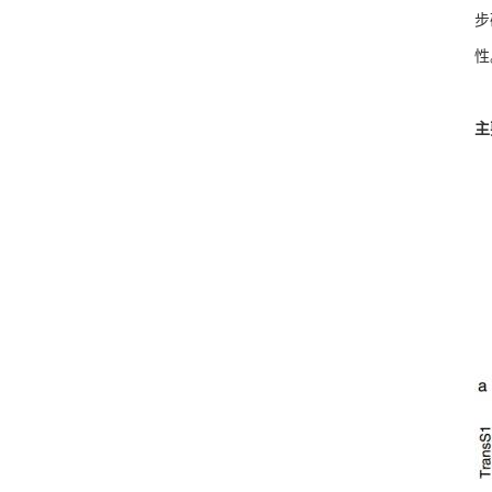
步
性
主