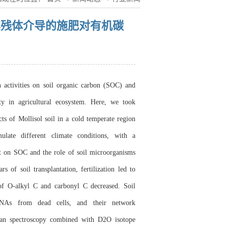
其残体介导的施肥对有机碳
 activities on soil organic carbon (SOC) and
ity in agricultural ecosystem. Here, we took
cts of Mollisol soil in a cold temperate region
ulate different climate conditions, with a
ect on SOC and the role of soil microorganisms
 of soil transplantation, fertilization led to
f O-alkyl C and carbonyl C decreased. Soil
NAs from dead cells, and their network
aman spectroscopy combined with D2O isotope