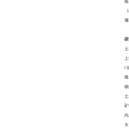
施
（
壤
研
土
上
C
降
碳
土
矿
内
大