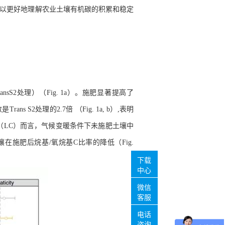
以
更好地理解农业土壤有机碳的积累和稳定
ansS2
处理
）（
Fig.
1
a
）。施肥显著提高了
数是
Trans S2
处理的
2
.7
倍
（
Fig
. 1
a
, b
）
,
表明
（
L
C
）而言，气候变暖条件下未施肥土壤中
壤在施肥后烷基
/
氧烷基
C
比率的降低（
Fig.
下载
中心
微信
客服
电话
咨询