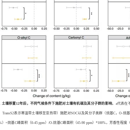
1
土壤移置
12
年后，不同气候条件下施肥对土壤有机碳及其分子群的影响
。
a
代表在
；
Trans
S2
表示寒温带土壤移至亚热带）
施肥对
SOC
以及其分子类群（烷基
C
，
O-
烷
%
）
=
烷基
C
峰面积（
0-45 ppm
）
/O-
烷基
C
峰面积（
45-90 ppm
）
*100%
，芳香性程度