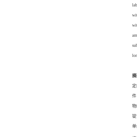
la
wi
wi
am
su
lo
摘
定
件
物
锭
单