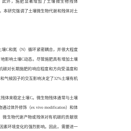
。此外
，
施肥显著增加了土壤微生物残体
。本研究强调了土壤微生物代谢和残体对土
土壤
C
和氮（
N
）循环紧密耦合，并很大程度
著地影响土壤
C
动态。尽管施肥具有增加土壤
机碳对长期施肥的响应程度和方向受温度和
分和气候因子的交互影响决定了
32%
土壤有机
成残体来稳定土壤
C
。微生物残体通常与土壤
物通过体外修饰（
ex vivo
modification
）和体
，
微生物代谢产物或残体对有机碳的贡献很
因素环境变化的强烈影响。因此，需要进一