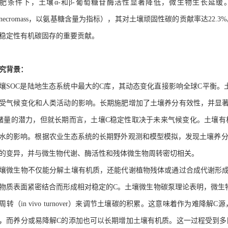
肥
条件下，土壤
α-
和
β-
葡萄糖苷酶活性显著降低，微生物生长延缓
necromass
，以氨基糖含量为指标），其对土壤顽固性碳的贡献率达
22.3%
稳定
性有机
碳固存的重要贡献。
究背景：
壤
SOC
是陆地生态系统中最大的
C
库，其动态变化直接影响全球
C
平衡。
受气候变化和人类活动的影响。长期施肥增加了土壤养分有效性，并显
储量的潜力，但就长期而言，土壤
C
稳定性取决于未来气候变化。土壤有
水的影响。根据农业生态系统的长期野外观测和模型模拟，发现土壤养
的变异，并与微生物代谢、酶活性和残体微生物周转密切相关。
壤微生物不仅能分解土壤有机质，还能代谢植物残体或通过合成代谢形
物质表面紧密结合而形成相对稳定的
C
。土壤微生物碳泵理论表明，微生
周转（
i
n vivo
turnover
）来调节土壤碳的积累。这意味着作为难降解
C
源
，而养分或易降解
C
的添加也可以长期增加土壤有机质。这一过程受到多