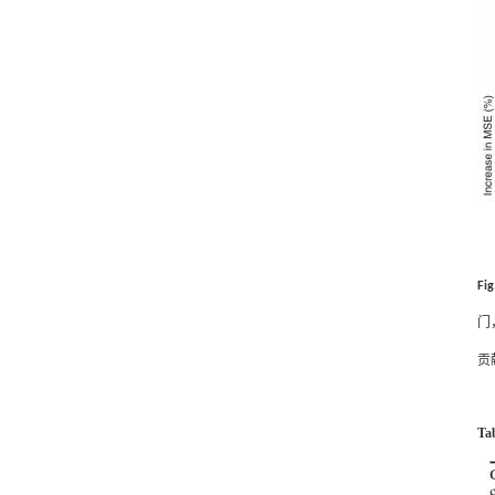
F
i
门
贡
Ta