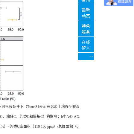
最新
动态
特色
服务
在线
留言
不同气候条件下
（
Trans
S1
表示寒温带土壤移至暖温
基
C
，缩醛
C
，芳香
C
和羰基
C
）的影响；
b
中
A/O-A%
（
%
）
=
芳香
C
峰面积（
110-160 ppm
）
/
总峰面积（
0-