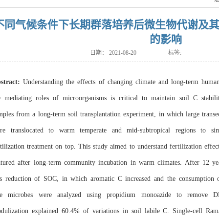
不同气候条件下长期群落培养后微生物代谢及
的影响
日期：
2021-08-20
标签:
stract:
Understanding the effects of changing climate and long-term human
e
mediating roles of microorganisms is critical to maintain soil C stabil
mples
from a long-term soil transplantation experiment, in which large transe
re
translocated to warm temperate and mid-subtropical regions to sim
tilization
treatment on top. This study aimed to understand fertilization eff
atured
after long-term community incubation in warm climates. After 12 years
s
reduction of SOC, in which aromatic C increased and the consumption o
e
microbes were analyzed using propidium monoazide to remove D
dulization
explained 60.4% of variations in soil labile C. Single-cell R