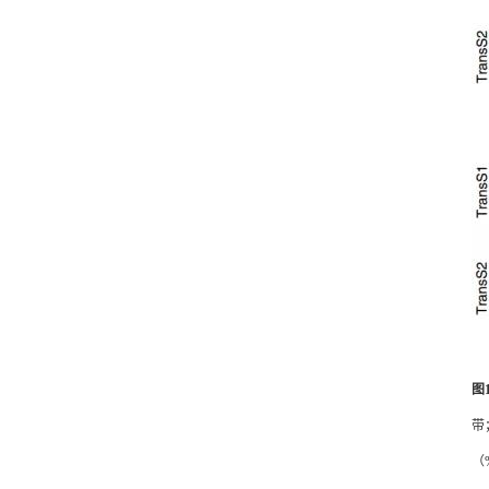
图
带
（