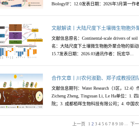
分泌物的释放。然而，这一范式能否直接套用
BiologyIF：12.0发表日期：2026年3月第一作
MAOM形成效率的影响，为因地制宜的碳管
缺乏实验证据，这成为预测高氮沉降背景下森
（未侵蚀的坡上、侵蚀的坡中和沉积区），秸
颈。为了破解这一瓶颈，研究团队于2002年
控激发效应的方向与强度？（2）在不同侵蚀
常绿阔叶林）建立了长期连续氮添加实验样地（4种梯
辉 中南林业科技大学通讯作者：陈亮教授 中
文献解读丨大陆尺度下土壤微生物胞外
区），凋落物源碳向 MAOM 的稳定效率是
ha⁻¹ year⁻¹），系统探讨了热带森林植
地碳库的核心，其周转受微生物激发效应（新
况：试验地位于黑土区（吉林省伊通县），属暖
文献信息原名：Continental-scale drivers of soil mic
适应长期高氮沉降。研究发现，面对长期氮沉
丛枝菌根（AM）与外生菌根（ECM）树种
°C、年均降水651.7 mm。（2）试验设
名：大陆尺度下土壤微生物胞外聚合物的驱动因素研究期刊
并未“吝啬”其碳资源，反而进化出了一种积
稳定性。现有研究已证实菌根类型驱动土壤碳
土，将¹³C标记的玉米秸秆与根茬分别添加至3种
15.7发表日期：2026.03通讯作者：阮宏华...
入速率，激发微生物磷酸酶活性，加速有机磷
上调控激发效应，目前尚不清楚。 研究目的：
量及其δ¹³C。结合碳组分分级与微生物群落分
态磷的溶解。其中，有机酸途径起主导作用，
壤激发效应，以及这种调控是否存在土层深度
碳去向，量化激发效应与MAOM形成效率。（3
结果表明，持续高氮沉降下，热带森林植物可
不清楚在有机层与矿质层中，菌根如何通过碳
（POM/MAOM、DOC、MBC）及其δ¹³C；
教授作者单位：南京林业大学背景土壤微生物
合作文章丨川农何淑勤、郑子成教授团队Wat
长所必需的磷，建立起了“根系分泌物-土壤磷
途径差异调控激发效应，缺乏菌根类型与土层
真菌、F:B比）；微生物功能基因（KEGG及C
糖、蛋白质等生物聚合物组成的复杂混合物，
物能通过上调根系分泌物释放来适应长期高氮
农业土壤渗滤液中溶解有机质的浸出并
文献信息期刊：Water Research（1区，12.4）作者：Lo
析。 实验设计：1、采样地点：中国湖南省长沙县
率、总溶...
动碳循环等方面发挥着重要作用。EPS作为
的传统观点。这一发现不仅解释了热带“富氮
Zicheng Zheng, Tingxuan Li, Le 
113°19′E）。该森林公园是中国东南部典型的
聚体形成和矿物-有机物质结合，有助于土壤有
态系统在面对长期环境压力时可能拥有更复杂
院；3. 成都栢晖生物科技有限公司；4. 中国农业
气温17.3℃，优势树种林龄约65 年，土壤
度下的分布规律，以及其如何受气候、地质条
景下热带森林碳汇功能的演变至关重要。相关研究成果以“Enh
梯度设置27 个样地（ 10 m×10 m ），
识。以往研究多局限于实验室或小范围样点，
adaptation mechanism to facilitate phosphorus mob
（AM）样地、混合样地。其中ECM 树种包
（1）分布格局：在欧洲气候梯度下，土壤EP
...
上一页
1
2
3
4
5
6
7
8
9
10
下一
chronic nitrogen deposition”为题，发表
学土地科学与技术学院，农业农村部华北耕地保
包括：日本杜英、香樟、南酸枣、杉木等。3、土
型如何影响其分布？（2）碳贡献：EPS碳在
Biology（《全球变化生物学》）上。中国
日，四川农业大学资源学院何淑勤、郑子成教授团队在W
机表土和10-30 cm矿质下层土。每个样地设置 