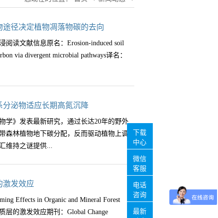
物途径决定植物凋落物碳的去向
息原名：Erosion-induced soil
er carbon via divergent microbial pathways译名：
 and BiochemistryIF：10.3发表日期：
系分泌物适应长期高氮沉降
第一单位：中国农业大学土地科学与技术学院背
物学》发表最新研究，通过长达20年的野外
核心，其中矿物结合态有机质（MAOM）是
下载
带森林植物地下碳分配，反而驱动植物上调
微生物对植物凋落物的分解与转化。土壤侵
中心
维持之谜提供...
物地球化学环境迥异的区域，改变了微生物
微信
壤去向。在中国东北黑土区，长期侵蚀导致
客服
而，新鲜凋落物添加可能引发正激发效应
持续加剧扰乱了生态系统的氮磷平衡，尤其是
的激发效应
电话
“续埋效应”可能促进固碳。激发效应的方向
带氮限制生态系统的大量经验研究，形成了
咨询
Effects in Organic and Mineral Forest
互作用，但目前沿侵蚀梯度这一作用如何调
减少光合产物向地下的分配，尤其降低根系
最新
的激发效应期刊：Global Change
不同侵蚀位置下凋落物类型对激发效应及