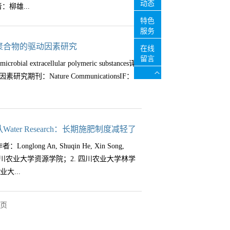
于“富氮”但磷匮乏的热带亚热带森林，长期
动态
者：柳雄...
理提供依据。科学问题（1）在不同侵蚀位置
林碳-磷反馈与生态系统稳定性的关键认知瓶
特色
秆与根茬输入如何通过不同的微生物机制调
在广东鼎湖山国家级自然保护区原始林（季风
服务
位置（未侵蚀的坡上、侵蚀的坡中和沉积
度：0，50，100和150 kg N
南林业科技大学 背景：森林土壤有机碳是陆
聚合物的驱动因素研究
否存在显著差异？材料与方法（1）试验地概
在线
物如何通过调节根系分泌物及其介导的土壤磷动态来
鲜碳输入改变原有SOC分解速率）的影响。
留言
温带半湿润大陆性季风气候，年均温5.5
robial extracellular polymeric substances译
降引发的土壤有效氮磷失衡，热带森林植物
会形成不同的土壤环境，显著影响碳库分布与
计：沿侵蚀坡地采集非侵蚀、侵蚀、沉积三种黑
：Nature CommunicationsIF：
极的适应机制：一是通过提高根系分泌物碳输
循环差异，但菌根类型如何在不同土壤深度
土壤中，25°C培养60天，定期测定CO₂排放
矿化；二是增强有机酸释放，促进矿物结合
明确菌根类型（AM/ECM）如何调控森林土
析（PLFA和宏基因组测序），追踪凋落物源
其驱动的磷释放约为磷酸酶途径的2倍。这些
依赖性。当前研究大多仅关注表层土壤，仍
）测定指标：CO₂排放量及其δ¹³C；碳组分
通过“支付”更多的光合碳产物，换取维持生
库稳定性、氮素有效性、微生物功能基因等
微生物群落结构（PLFA总丰度、细菌G+/G-、
胞外聚合物（EPS）是由微生物分泌的多
er Research：长期施肥制度减轻了
活化”的正反馈循环。该研究首次证实热带植
深度交互作用下土壤激发效应的机制解
AZymes）；氮组分（矿质氮、净氮矿化速
在形成土壤团聚体、构建微生物生境以及推
沉降，修正了“氮沉降导致地下碳分配减少”
改变了其化学多样性
nglong An, Shuqin He, Xin Song,
大山冲森林公园（28°23′N，
微生物残体的重要组成之一，可能通过促进团
”森林如何维持高生产力与稳定性，还表明生
Ha单位：1. 四川农业大学资源学院；2. 四川农业大学林学
亚热带天然林，年均降水量1416 mm，年均
机碳的稳定。然而，目前关于EPS在大陆尺
的主动适应策略，这对预测未来气候变化背
大...
类型为红色壤土。2、样地设置：根据菌根类型
件和土地利用方式的影响，仍缺乏清晰认
anced root exudation as an
分为三组：外生菌根（ECM）样地、丛枝菌根
尚未在大尺度上开展系统性评估。科学问题
ilization in a subtropical primary forest under
括：青冈、石栎、马尾松、白栎等；AM 树种
S含量的分布规律是什么？土地利用和母岩类
页
在全球变化研究领域权威期刊Global Change
育重点实验室01图文摘要02成果简介近
壤采样：在每个样地分别采集0-10 cm有
土壤有机碳库中占有多大比例？其贡献率受哪
科学院华南植物园朱晓敏副研究员为论文的第一
ater Research上发表了题为“Long-
5 个采样点：中心 1 个、四角等距各 1 个，