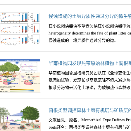
侵蚀造成的土壤异质性通过分异的微生
在小说阅读器读本章去阅读在小说阅读器中沉浸阅读文献信
heterogeneity determines the fate of plant litt
侵蚀造成的土壤异质性通过分异的微...
生物途径决定植物凋落物碳的去向期刊：Soil Biology
华南植物园发现热带原始林植物上调根
2026年5月通讯作者：王祥第一作者：石佳
华南植物园鲁显楷研究员团队在《全球变化生
景土壤有机质是全球碳循环与农业可持续性的
氮添加试验，发现长期高氮沉降不但未减少热
土壤中最持久、储量最大的碳组分，主要源于
根系分泌物来活化土壤磷，为破解热带森林碳汇
蚀在景观尺度上形成非侵蚀、侵蚀和沉积等生
群落与底物有效性，进而影响新鲜碳输入的土
表土流失，免耕结合根茬覆盖被广泛采用。然
关键机制。 近半个世纪多以来，全球氮沉降
菌根类型调控森林土壤有机层与矿质层
（加速原生SOM分解），抵消碳固持；反之，
在有效磷相对匮乏的热带亚热带地区。基于温
文献信息：原名：Mycorrhizal Type Defines Priming 
与强度取决于凋落物类型与土壤固有条件的相
经典认知：施氮会缓解植物对氮的竞争，从而
Soils译名：菌根类型调控森林土壤有机层与矿质层
控凋落物碳的归宿尚不明确。因此，亟需明确