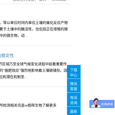
。常以单位时间内单位土壤的催化反应产物
累于土壤中的酶活性，也包括正在增殖的微
的微生物，动...
促反应的类型可分为六大类。即水解酶、氧
的稳定性
1. 水解酶类： 酶促各种化合物中分子键的
在调节区域乃至全球气候变化进程中起着重要作
纤维素酶、脲酶、蛋白酶、磷酸酶等。2.氧
下载
的“施肥效应”强烈地影响着土壤碳储存。因
作用的酶的总称。主要包括脱氢酶、过氧化氢
中心
和潜在机制至...
。3.转移酶类： 指能够催化除氢以外的各
微信
酶类，包括转氨酶、果聚糖蔗糖酶、转糖苷
客服
基团而残留双键的反应、或通过逆反应将某个
创新团队马文明副研究员课题组依托青藏高
电话
括谷氨酸脱羧酶、天门冬氨酸脱羧酶等。5.
川若尔盖高寒湿地生态系统国家野外科学观
咨询
所检测相关讯息so栢晖生物了解更多
的反应。6.连接酶类： 是一种催化两种大型
期氮磷添加实验。采取随机区组用尿素
最新
法分析：1.生化培养法作为酶活测定的重要