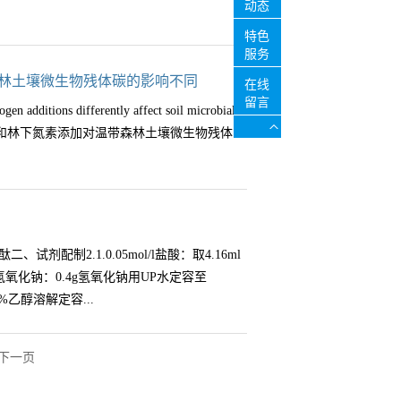
O)设计7个施肥梯度，氮肥施尿素(46.65%N)，磷
动态
分光光度法：其基本原理是酶与底物混合经
尿素+0g过磷酸钙）/m2(CK)、（10g尿
特色
收波长下产生特征性波峰，再用分光光度计
0g过磷酸钙）/m2(P10)、（30g过磷酸
服务
定酶活性的含量。滴定法：如果产物之一是
10)、（15g尿素+15g过磷酸钙）/m2(NP30)。
森林土壤微生物残体碳的影响不同
水解释放出脂肪酸，脂肪酸的含量可以通过
在线
5%–36.66%；在相同施肥条件下，SOC含量
留言
增加量就可以计算出脂肪酶的酶活力。2.荧
ditions differently affect soil microbial
到最高；N和P添加促进了脂肪族碳和芳香族
法，其原理是通过测量酶促反应中荧光物质
forest译名：林冠和林下氮素添加对温带森林土壤微生物残体
C的稳定性最高，而P10处理下SOC的稳定性
度和选择性，适用于低浓度底物或产物的检
稳定碳的富集，从而提高了SOC的稳定性，
标记的底物或产物，通常这些产物需要人工
磷添加改变了高寒草甸土壤有机碳的理化性质
变化，故在整个测定过程中保持温度恒定十
累。因此，在退化的生态系统中添加氮和磷可
操作流程：3.酶联免疫试剂盒检测ELISA
2024.7）第一作者：Yuanqi Chen，湖南科技大
gen and phosphorus supply
性抗原或抗体的试剂组合。它通常由酶标记
微生物和微生物残体的影响上，但对自然界氮
pine meadow of the Qinghai-Tibetan Plateau发表在
配制2.1.0.05mol/l盐酸：取4.16ml
等组成。通过酶促反应，将抗原-抗体反应的
没有明确的探讨。本文研究了10年N添加量
& Environment上（IF=6.576）。该研究得到了
l/l氢氧化钠：0.4g氢氧化钠用UP水定容至
对样品中抗原或抗体的定量或定性分析。4.
层和林下)对温带阔叶林土壤微生物残体的影响。2假设
A2008）、西南民族大学青藏高原研究科技创新团
5%乙醇溶解定容...
培养法的测定原理都是朗伯比耳定律:
加了土壤中微生物生物量和微生物残体碳；
一流”建设项目（No. CX2023030）和中央
量，所以林下N的添加对微生物残体的影响比
。Fig. 2. The effects of N and P
究在中国河南省鸡公山国家级自然保护区大别
下一页
82g氯化钡用UP水定容至100ml。三、洗涤方法所有
1°52′，东经114°01′~ 114°06′)进行；
水洗，再超声，再用UP水冲洗，再放入90