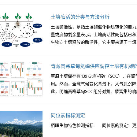
土壤酶活的分类与方法分析
土壤酶活性，是指土壤酶催化物质转化的能力
量或底物剩余量表示。土壤酶活性既包括已积
生物向土壤释放的酶活性，它主要来源于土壤中
物和植物。土壤酶活的分类：已知的酶根据酶
青藏高寒草甸氮磷供应调控土壤有机碳
化还原酶、转移酶、裂合酶、异构酶和连接酶。
草原土壤储存有439 Gt有机碳（SOC），
水解和裂解反应。主要包括蔗糖酶、淀粉酶、
用。然而，全球气候变化背景下，大气氮沉降
化还原酶类： 指催化两分子间发生氧化还原
此，明确高寒草甸SOC组分对氮、磷富集的响应
酶、过氧化物酶、硝酸还原酶、亚硝酸还原酶等
种化学官能团从一种底物转移到另一种底物的
酶等。4.裂合酶类： 指催化由底物除去某个
关重要。西南民族大学高寒湿地生态保护研究
同位素指标测定
基团加到双键上去的反应的酶的总称，主要包
原生态保护与畜牧业高科技研究示范基地和四
栢晖生物特色检测指标——同位素的测定：更
异构酶类： 酶促有机化合物转化成它的异构体
测研究站以红原高寒草甸为研究对象进行了长
分子以一种新的化学键结合一起的酶。测定方