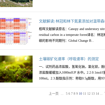
(CO(NH2)2)和过磷酸钙(Ca(H2PO4)2·H2
方法之一，其又细分为分光光度法和滴定法。
肥施过磷酸钙(16%P2O5)，施肥梯度分别为（0g
培养后产生某种带颜色的生成物，可在某一吸
素）/m2(N10)、（30g尿素）/m2(N30)、（1
测定设定的标准物及生成物的吸光值，由此确
钙）/m2(P30)（5g尿素+5g过磷酸钙）/m2(NP
文献解读| 林冠和林下氮素添加对温带
自由的酸性物质可用此法。如脂肪酶催化脂肪
研究发现，氮和磷添加导致 SOC含量增加19.9
滴定进行定量，通过计算反应过程中脂肪酸的
栢晖文献解读原名：Canopy and understory nitrogen ad
随着施肥梯度的增加而增加，在N30处理下达
光法荧光法是一种基于荧光信号的酶活测定方
residual carbon in a temperate 
碳的富集；与其他处理相比，NP30处理下SO
的变化来推算酶活性。荧光法具有较高的灵敏
碳的影响不同期刊：Global Change B...
最低。表明N和P添加促进了不稳定碳的损失和
测。不过，荧光法需要特殊的荧光仪器和荧光
促进了高寒草甸SOC的封存。总体而言，氮
合成，准备起来较复杂，且荧光效率随温度而
以及SOC的官能团组成，进而促进了SOC积
分重要，成本较高且操作相对复杂。荧光法实验
iologyIF：10.8发表日期：2024.7（网络首发
土壤碳矿化速率（呼吸速率）的测定
能是改善土壤碳固存的有效措施。该项研究近期以题为Nitro
试剂盒是一种用于定量或定性检测样品中特异
学1背景对森林的研究主要集中在林下加氮对
controls stability of soil organic carbon in al
一、试剂药品浓盐酸，氢氧化钠，氯化钡，酚酞二、试剂
抗体、酶底物、终止液、标准品、样品稀释液
沉积的主要途径——植物冠层氮沉积的影响还
生态学领域一区期刊Agriculture Ecosystems 
浓盐酸缓缓加入1000mlUP 水中。2.2.0.1mo
特异性反应转化为可测量的光信号，从而实现
(25和50 kg N ha−1yr−1)和模式(冠
国家自然科学基金（No. 31600378和U20
100ml。2.3.酚酞指示剂：称取0.5g酚酞，用9
微量法活性检测试剂盒检测微量法和多数生化
（1）N的添加减轻了微生物对N的限制，增
队（2024CXTD10）建设项目、西南民族大学“双
A=kbc，不同的是...
（2）冠层氮的截留减少了直接进入土壤的氮
高校优秀学生培养工程项目（2023NYXXS099）等项目资助
冠层N的添加更强。3材料与方法（1）本研
...
...
上一页
5
6
7
8
9
10
11
12
13
14
addition on soil ...
至100ml。2.4.11mol/l氯化钡溶液：20.
山国家级森林生态系统野外观测研究站(北纬31°46′~ 3
新的玻璃器皿：用洗涤剂清洗干净后，再用自来