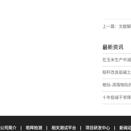
上一篇：
文献解
最新资讯
在玉米生产中减
肥间作增加土壤
秸秆改良盐碱土
素含量
与无机碳损失
根际-凋落物际
壤碳取决于植物
十年极端干旱降
土壤碳储量
公司简介
栢晖检测
相关测试平台
项目研发中心
新闻