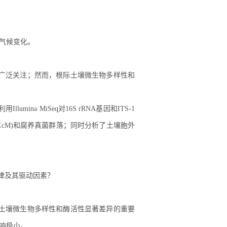
气候变化。
广泛关注；然而，根际土壤微生物多样性和
mina MiSeq对16S rRNA基因和ITS-1
cM)和腐养真菌群落；同时分析了土壤胞外
律及其驱动因素？
际土壤微生物多样性和酶活性显著差异的重要
响极小。