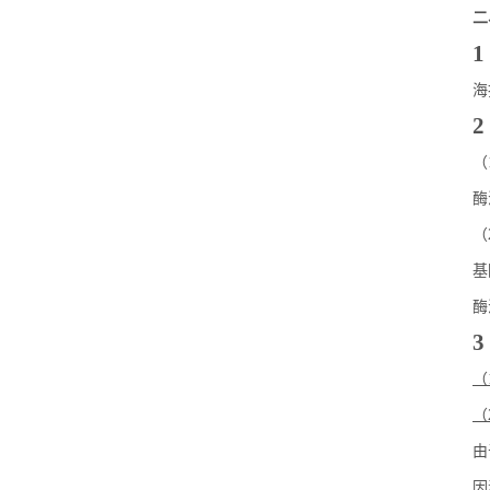
二
1
海
（
酶
（
基
酶
（
（
由
因