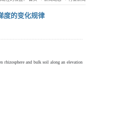
梯度的变化规律
n rhizosphere and bulk soil along an elevation