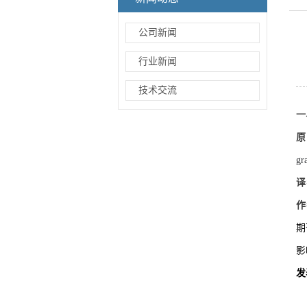
公司新闻
行业新闻
技术交流
一
原
gr
译
作
期
影
发