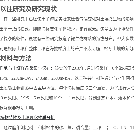
4 以往研究及研究现状
在一些研究中已经使用了海拔实验来检验气候变化对土壤微生物的影响
出不一致的模式，即随海拔变化单调减少，驼背或无。这是因为环境条件
了复杂的条件，虽然有一些研究报道了微生物群落的海拔分布，但大多数
别是根际土壤和整体土壤在海拔梯度上的差异不太明确，根际土壤的养分
5 材料与方法
样地与土壤样品采集与保存：
该实验于2018年7月进行采样，6个海拔高度覆
915m、2292m-QW；2406m、2600m-BA，这三种共生树种通常与外
土壤微生物群落中占主导地位。每个海拔梯度取三个重复。为了进行原位
 10 m象限、5个5 × 5 m象限和10个1 × 1 m象限，分别测定乔木、灌
根际很非根际土壤。
.
植物特性及土壤理化性质分析
通过磨细测定树叶和树根中的碳、氮、磷含量；土壤pH；TC、TN、TP