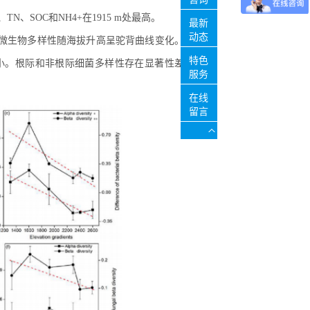
N、SOC和NH4+在1915 m处最高。
最新
动态
中微生物多样性随海拔升高呈驼背曲线变化。
特色
小。根际和非根际细菌多样性存在显著性差
服务
在线
留言