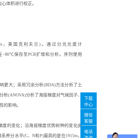
个岩心体积进行校正。
dicals，美国克利夫兰)。通过分光光度计
的土壤DNA在−80℃保存至PCR扩增和分析。序列使用
响更大；采用冗余分析(RDA)方法分析了土
析(ANOVA)分析了海拔梯度对气候因子、
下载
中心
性的影响。
微信
客服
拔梯度的变化；沿海拔梯度优势树种的变化由
电话
系养分水平(C、N和P)最高的是在1915m，
咨询