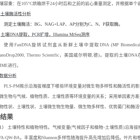
壤容重：在105°C烘箱烘干24小时后和之前的岩心重量测定，并根据单
.
土壤酶活性分析
测定土壤酶活：BG、NAG+LAP、AP分别为C、N、P获取酶。
.
土壤DNA提取，PCR扩增，Illumina MiSeq测序
使用FastDNA旋转试剂盒从新鲜土壤中提取DNA (MP Biome
NanoDrop2000, Thermo Scientific，美国威尔明顿,德)。提取
IIME进行。
数据分析
PLS-PM揭示沿海拔梯度下哪些环境变量对微生物多样性和酶活性的影
微生物与气候、植物性质、土壤性质等环境变量的关系；采用单因素方差分
物性状、土壤性状、土壤微生物生物量、微生物多样性、优势菌门和酶活
 结果
1）
土壤特性和植物特性。气候变量(气候因子和植物-土壤性质)沿海
VA-QW-BA，丰富度和Shannon多样性随海拔升高先增加后降低。叶片和根