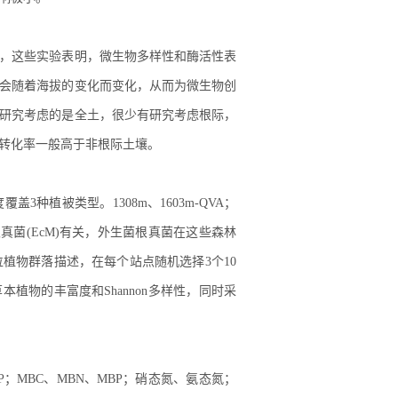
，这些实验表明，微生物多样性和酶活性表
会随着海拔的变化而变化，从而为微生物创
研究考虑的是全土，很少有研究考虑根际，
转化率一般高于非根际土壤。
盖3种植被类型。1308m、1603m-QVA；
生菌根真菌(EcM)有关，外生菌根真菌在这些森林
植物群落描述，在每个站点随机选择3个10
木和草本植物的丰富度和Shannon多样性，同时采
；MBC、MBN、MBP；硝态氮、氨态氮；