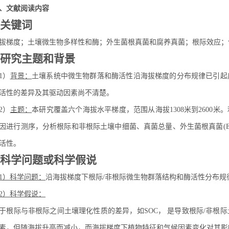
、文献阅读内容
 关键词
拔梯度；土壤微生物多样性和酶；外生菌根真菌和腐养真菌；根际效应；
2 研究主题和背景
1）
背景：
土壤系统中微生物群落和酶活性沿海拔梯度的分布规律已引起
活性的差异及其驱动因素尚不清楚。
2）
主题：
本研究覆盖六个海拔水平梯度，范围从海拔1308米到2600米。利用Illu
因进行测序，分析根际和非根际土壤中细菌、真菌总量、外生菌根真菌(E
活性。
3 科学问题或科学假说
1）科学问题：
沿海拔梯度下根际/非根际微生物群落结构和酶活性分布规
2）科学
假说
：
于根际与非根际之间土壤理化性质的差异，如SOC， 是导致根际/非根
素，但随海拔升高而减小，而海拔梯度下植物特征和气候因素变化对其影