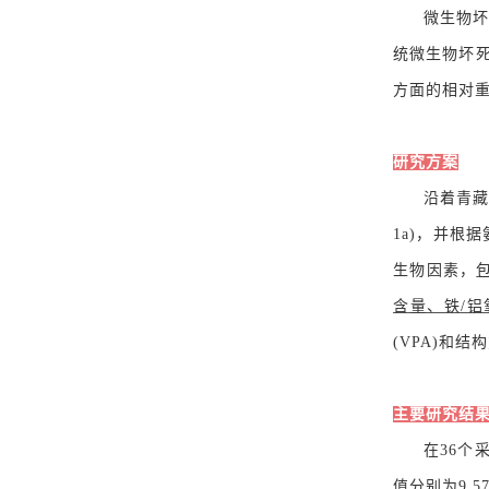
微生物坏
统微生物坏
方面的相对
研究方案
沿着青藏
1a)，并根
生物因素，
含量、铁/
(VPA)和
主要研究结
在36个采
值分别为9.57, 1