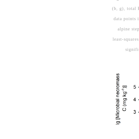
(b, g), total
data points 
alpine ste
least-square
signif