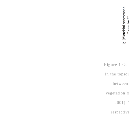
Figure 1
Geog
in the topso
between 
vegetation 
2001). 
respectiv