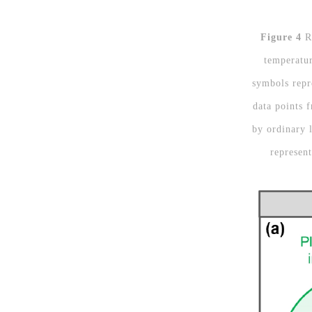
Figure 4
Re
temperatur
symbols repre
data points 
by ordinary 
represent