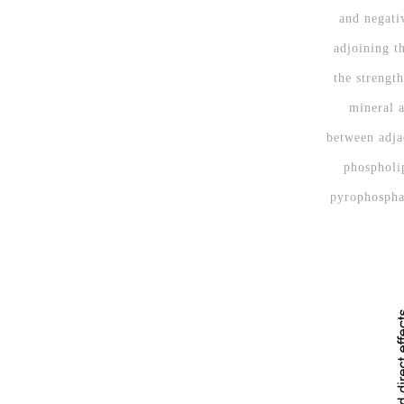
and negati
adjoining t
the strengt
mineral a
between adja
phospholi
pyrophosphat