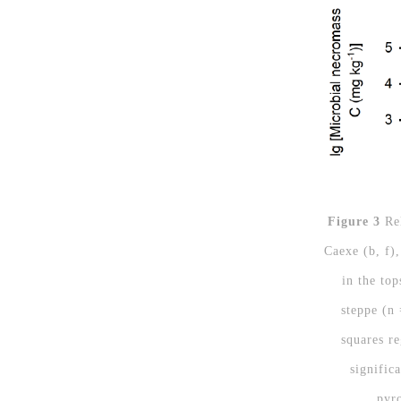
Figure 3
Re
Caexe (b, f)
in the top
steppe (n 
squares r
signific
pyr