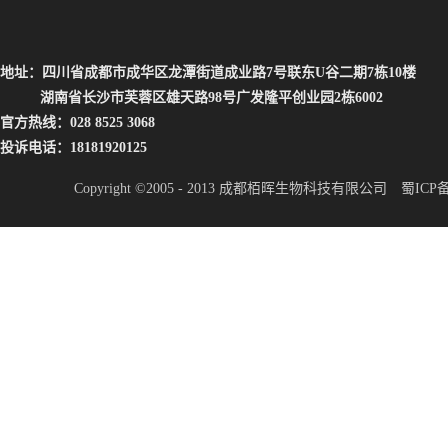
地址：四川省成都市成华区龙潭街道成业路7号联东U谷二期7栋10楼
湖南省长沙市芙蓉区雄天路98号广发隆平创业园2栋6002
官方热线：028 8525 3068
投诉电话：18181920125
Copyright ©2005 - 2013 成都栢晖生物科技有限公司
蜀ICP备