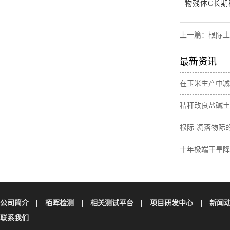
物残体C长期
上一篇：
根际土
最新资讯
在玉米生产中减
肥间作增加土壤
秸秆改良盐碱土
素含量
与无机碳损失
根际-凋落物际
壤碳取决于植物
十年极端干旱降
土壤碳储量
公司简介
栢晖检测
相关测试平台
项目研发中心
新闻
联系我们