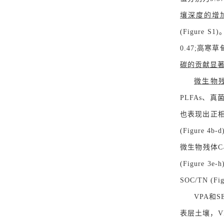
壤深度的增加而
(Figur
0.47;高寒草甸
碳的贡献显
微生物
PLFAs、真菌
也表现出正相
(Figure 
微生物残体C与植物
(Figure 
SOC/TN (F
VPA和
表层土壤，V