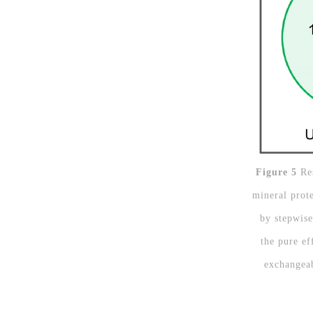
Figure 5
Res
mineral prote
by stepwise
the pure ef
exchangeab