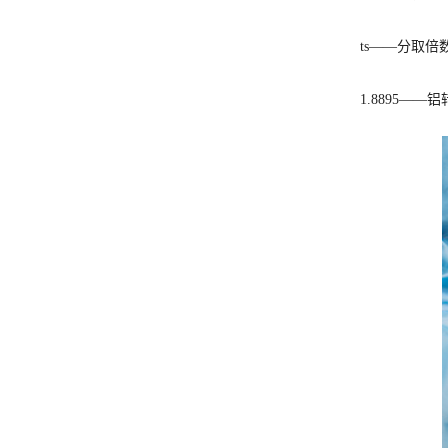
ts——分取倍
1.8895—