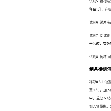
试剂5 铝标准
释至1升，在吸
试剂6 缓冲液
试剂7 铝试剂
于冰箱，有效
试剂8 抗坏血
制备待测
称取0.5-1
至80℃，加入
中，重复2-
倒入容量瓶，