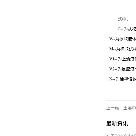
式中：
C--为
从校
V--为提取液
M--为称取试
V1--为上清液
V2--为反应
N--为稀释倍
上一篇：
土壤中
最新资讯