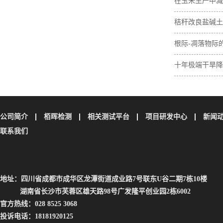
在玉米生产中减
肥间作增加土壤
秸秆改良盐碱土
素含量
与无机碳损失
根际-凋落物际
壤碳取决于植物
十年极端干旱降
土壤碳储量
公司简介
栢晖检测
相关测试平台
项目研发中心
新闻
联系我们
地址：四川省成都市成华区龙潭街道成业路7号联东U谷二期7栋10楼
湖南省长沙市芙蓉区雄天路98号广发隆平创业园2栋6002
官方热线：028 8525 3068
投诉电话：18181920125