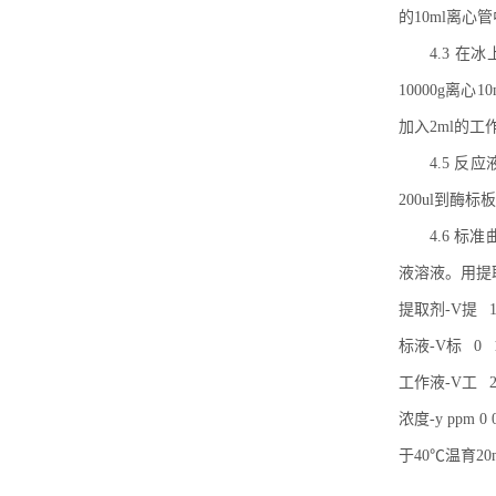
的10ml离心
4.3 在
10000g离
加入2ml的工
4.5 
200ul到酶
4.6 
液溶液。用提
提取剂-V提 1ml 9
标液-V标 0 10u
工作液-V工 2m
浓度-y ppm 0 0.2
于40℃温
育
2