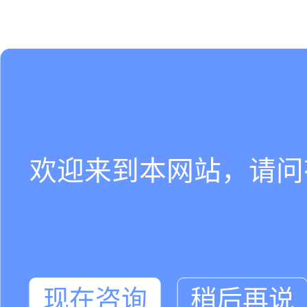
欢迎来到本网站，请问
现在咨询
稍后再说