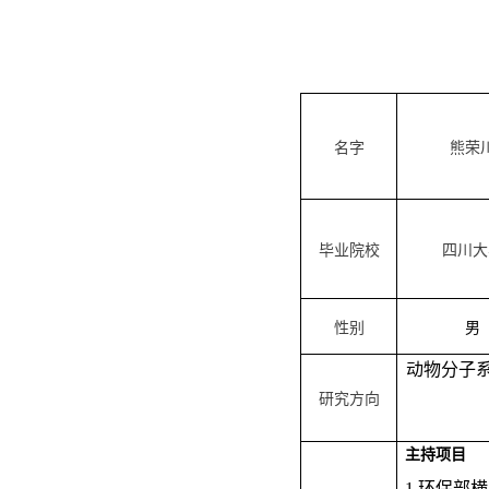
名字
熊荣
毕业院校
四川大
性别
男
动物分子
研究方向
主持项目
1.环保部