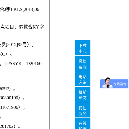
KLS[2013]06
重点项目，黔教合KY字
2015]92号）。
下载
中心
01）。
微信
SYKJTD20160
客服
电话
咨询
512）。
最新
00100）。
动态
71906）。
特色
服务
）。
在线
1702）。