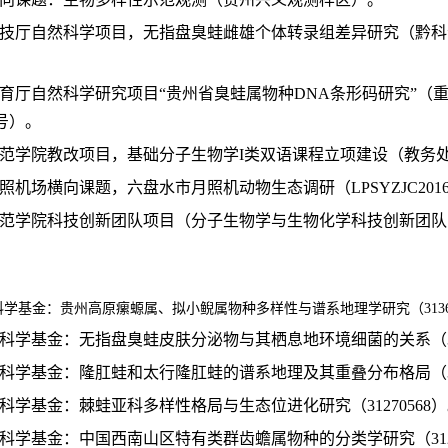
科技厅自然科学项目，无指盘臭蛙雌雄个体转录组差异研究（黔科合J字L
教育厅自然科学研究项目“贵州省臭蛙属物种DNA条形码研究”（
87号）。
师范学院教改项目，基础分子生物学I类双语课程立项建设（教务处发[
月照机场横向课题，六盘水市月照机动物生态调研（LPSYZJC2016
师范学院科技创新团队项目（分子生物学与生物化学科技创新团队，LPS
科学基金：贵州高原瘰螈属、拟小鲵属物种多样性与谱系地理学研究（31360
然科学基金：无指盘臭蛙皮肤分泌物与其栖息地环境细菌的关系（308
然科学基金：隆肛蛙和太行隆肛蛙的谱系地理及其重叠分布格局（310
然科学基金：棘蛙亚科多样性格局与生态位进化研究（31270568
然科学基金：中国西南山区特有类群齿蟾属物种的分类学研究（3120