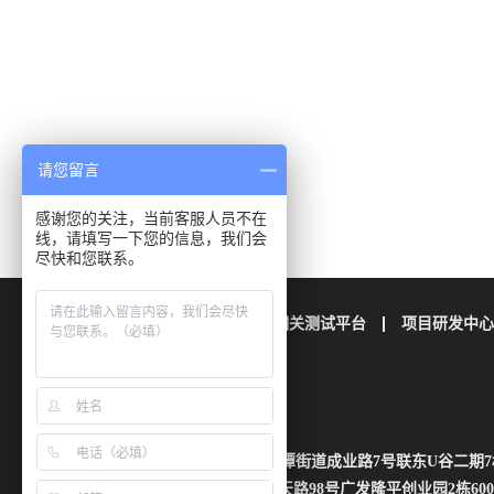
请您留言
感谢您的关注，当前客服人员不在
线，请填写一下您的信息，我们会
尽快和您联系。
公司简介
栢晖检测
相关测试平台
项目研发中心
联系我们
地址：四川省成都市成华区龙潭街道成业路7号联东U谷二期7
湖南省长沙市芙蓉区雄天路98号广发隆平创业园2栋600