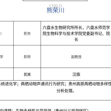
CHILD
熊荣川
六盘水生物研究所所长，六盘水师范学
院生物科学与技术学院党委副书记、院
川
职务
长
学
职称
副教授
汉族
民族
系统进化学；两栖动物声通讯行为研究；贵州高原两栖动物多样
分析处理。
横向课题：生物多样性示范观测（贵州兴义观测样区）。