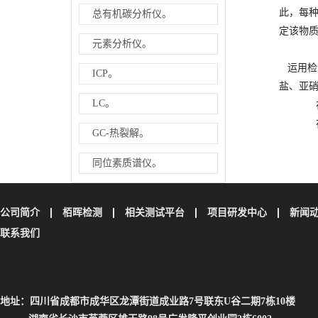
此，每
总有机碳分析仪。
定该物
元素分析仪。
运用检
ICP。
盐、亚
LC。
在植物
在饲料
GC-热裂解。
同位素质谱仪。
公司简介
栢晖检测
相关测试平台
项目研发中心
新闻
联系我们
地址：四川省成都市成华区龙潭街道成业路7号联东U谷二期7栋10楼