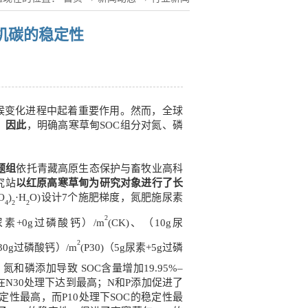
机碳的稳定性
球气候变化进程中起着重要作用。然而，全球
。
因此
，明确高寒草甸SOC组分对氮、磷
题组
依托青藏高原生态保护与畜牧业高科
究站
以红原高寒草甸为研究对象进行了长
O
)
·H
O)设计7个施肥梯度，氮肥施尿素
4
2
2
2
素+0g过磷酸钙）/m
(CK)、（10g尿
2
30g过磷酸钙）/m
(P30)（5g尿素+5g过磷
，氮和磷添加导致 SOC含量增加19.95%–
在N30处理下达到最高；N和P添加促进了
定性最高，而P10处理下SOC的稳定性最