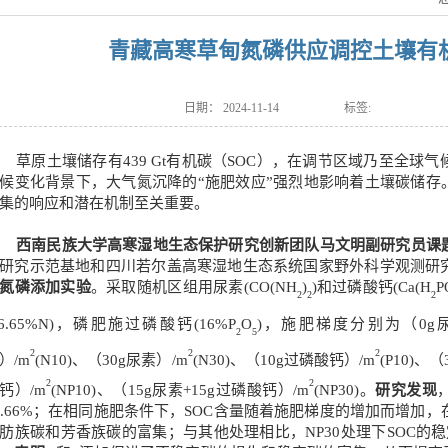
青藏高寒草甸氮磷供应调控土壤有
日期：
2024-11-14
标签:
草原土壤储存有439 Gt有机碳（SOC），在调节区域乃至全
候变化背景下，大气氮沉降的“施肥效应”强烈地影响着土壤碳储存
集的响应和潜在机制至关重要。
西南民族大学高寒湿地生态保护研究创新团队马文明副研究员课
研究示范基地和四川若尔盖高寒湿地生态系统国家野外科学观测研
氮磷添加实验
。采取随机区组用尿素(CO(NH
)
)和过磷酸钙(Ca(H
P
2
2
2
46.65%N)，磷肥施过磷酸钙(16%P
O
)，施肥梯度分别为（0g尿
2
5
2
2
2
）/m
(N10)、（30g尿素）/m
(N30)、（10g过磷酸钙）/m
(
P10
)、（
2
2
钙）/m
(NP10)、（15g尿素+15g过磷酸钙）/m
(NP30)。
研究发现
6.66%；在相同施肥条件下，SOC含量随着施肥梯度的增加而增加，
肪族碳和芳香族碳的富集；与其他处理相比，NP30处理下SOC的稳