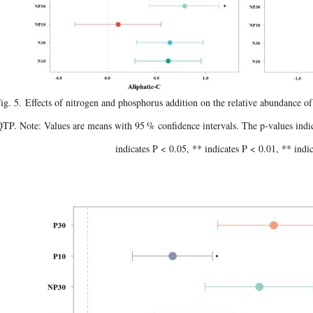
ig. 5
. Effects of nitrogen and phosphorus addition on the relative abundance of 
QTP. Note: Values are means with 95
% confidence intervals. The p-values indi
indicates P < 0.05, ** indicates P < 0.01, ** indi