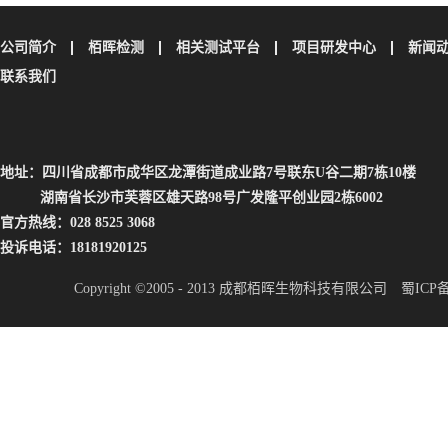
公司简介
栢晖检测
相关测试平台
项目研发中心
新闻
联系我们
地址：四川省成都市成华区龙潭街道成业路7号联东U谷二期7栋10楼
湖南省长沙市芙蓉区雄天路98号广发隆平创业园2栋6002
官方热线：028 8525 3068
投诉电话：18181920125
Copyright ©2005 - 2013 成都栢晖生物科技有限公司
蜀ICP备