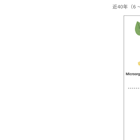
近40年（6