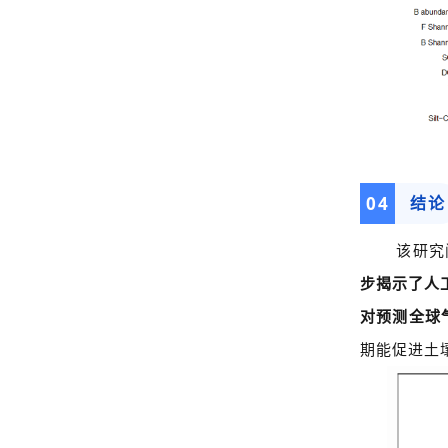
0
4
结论
该研究
步揭示了人
对预测全球
期能促进土