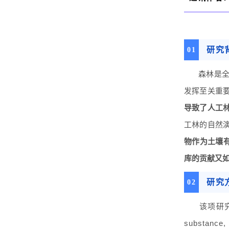
研究
0
1
森林是
发挥至关重
导致了人工
工林的自然
物作为土壤有机
库的贡献又
研究
0
2
该项研
substan