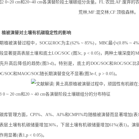
图2 0~20 cm和20~40 cm各演替阶段土壤碳组分含量。FL:农田;AF:废弃的农
荒林;MF:混交林;CF:顶极森林。
、植被演替对土壤有机碳稳定性的影响
期植被演替过程中，SOC以ROC为主(62% ~ 85%)，MBC最小(0.8% 
段显著提高表层土壤和底土LOC/SOC (图3c, p < 0.05)，两种土壤深度的M
先升高后降低的趋势(图3-d)。特别是，底土的DOC/SOC和ROC/SOC
OC/SOC和MAOC/SOC随长期演替变化不显著(图3e-f, p > 0.05)。
3 0 ~ 20 cm和20 ~ 40 cm各演替阶段土壤碳组分的分布特征
碳库管理方面，CPI%、A%、AI%和CMPI%均随植被演替而显著增加(表1,p
表层土壤有机碳储量增加36%，下层土壤有机碳储量增加61%(表1)。演
作用显著(表1,p < 0.05)。