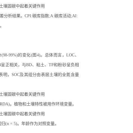
结果。CPI:碳库指数;A:碳库活动;AI:
数。
8-99%)的变化(图4)。总体而言，LOC、
AGB呈正相关，与BD、粘土、TP和粉砂呈负相
析表明，SOC及其组分由表层土壤的全氮含量
冗余分析(RDA)。植物和土壤特性被用作环境变量。
n = 5)。年龄作为对照变量。