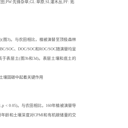
田;PW:先锋杂草;GL:草原;SL灌木丛;PF: 拓
~ 4%)(图3)。与农田相比，植被演替至顶极森林
BC/SOC、DOC/SOC和ROC/SOC随演替均呈
比高于表层土(图3b和3d)。表层土壤和底土的
 < 0.05)。与农田相比，160年植被演替导
替年龄和土壤深度对CPMI和有机碳储量的交