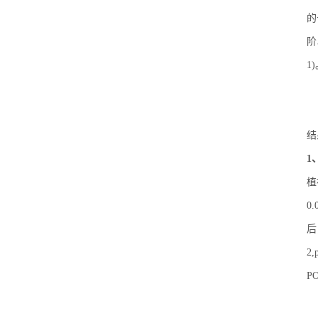
的
阶
1
结
1
植
0
后
2
P