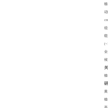
植
动
c
组
稳
(
全
候
关
植
研
黄
植
高