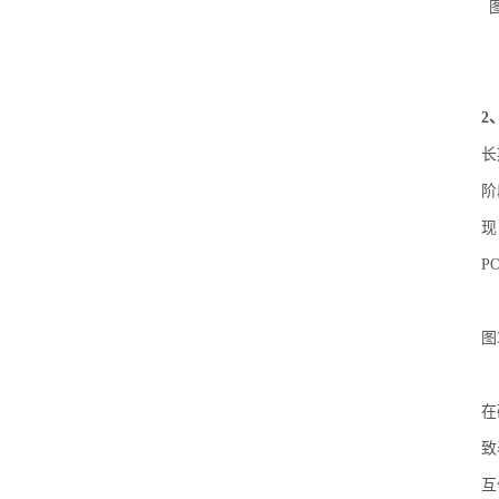
2
长
阶
现
P
图
在
致
互