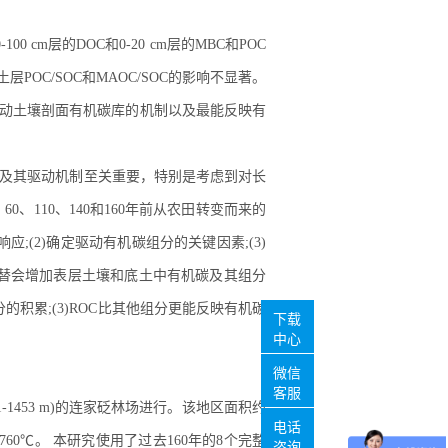
m层的DOC和0-20 cm层的MBC和POC
POC/SOC和MAOC/SOC的影响不显著。
驱动土壤剖面有机碳库的机制以及最能反映有
及其驱动机制至关重要，特别是考虑到对长
0、110、140和160年前从农田转变而来的
;(2)确定驱动有机碳组分的关键因素;(3)
演替会增加表层土壤和底土中有机碳及其组分
的积累;(3)ROC比其他组分更能反映有机碳
下载
中心
微信
客服
海拔1211-1453 m)的连家砭林场进行。该地区面积约
电话
760℃。 本研究使用了过去160年的8个完整
咨询