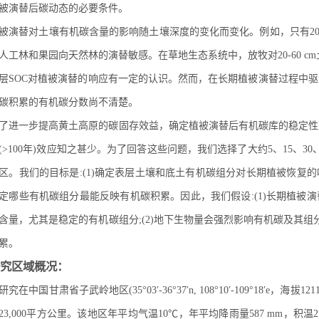
被演替后碳动态的必要条件。
被演替对土壤有机碳含量的影响随土壤深度的变化而变化。例如，只有20-100 c
人工林和果园向天然林的演替敏感。在草地生态系统中，放牧对20-60 cm土层
层SOC对植被演替的响应有一定的认识。然而，在长期植被演替过程中
碳积累的有机碳分数尚不清楚。
了进一步提高黄土高原的碳固存效益，确定植被演替后有机碳库的稳定性
(>100年)效应知之甚少。为了回答这些问题，我们选择了大约5、15、30、6
区。我们的目标是:(1)确定表层土壤和底土有机碳组分对长期植被恢复的响应
定哪些有机碳组分最能反映有机碳积累。因此，我们假设:(1)长期植被
含量，尤其是稳定的有机碳组分;(2)地下生物量会强烈影响有机碳及其组分
累。
究区域概况：
研究在中国甘肃省子武岭地区(35°03′-36°37′n, 108°10′-109°18′e，
23,000平方公里。该地区年平均气温10℃，年平均降雨量587 mm，积温2