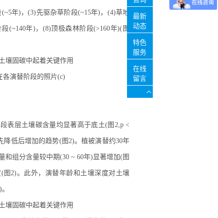
5年)，(3)先驱杂草阶段(~15年)，(4)草地
最新
动态
段(~140年)，(8)顶极森林阶段(>160年)(图
特色
服务
在线
在各演替阶段的照片(c)
留言
段表层土壤碳含量均显著高于底土(图2,p <
呈先降低后增加的趋势(图2)。植被演替约30年
组分含量较中期(30 ~ 60年)显著增加(图
于稳定(图2)。此外，演替年龄和土壤深度对土壤
)。