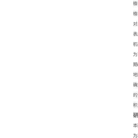
植
植
对
表
机
为
期
地
确
的
积
研
本
为