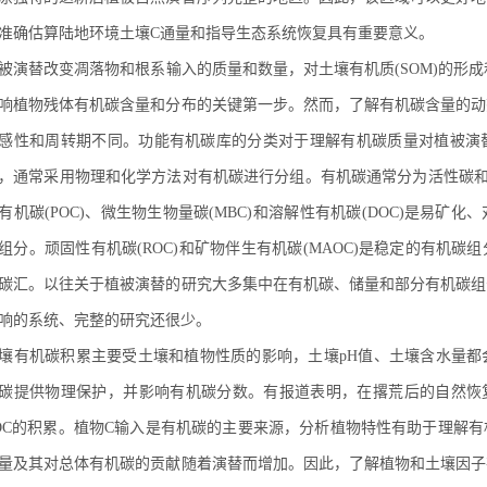
准确估算陆地环境土壤C通量和指导生态系统恢复具有重要意义。
被演替改变凋落物和根系输入的质量和数量，对土壤有机质(SOM)的形
响植物残体有机碳含量和分布的关键第一步。然而，了解有机碳含量的动
感性和周转期不同。功能有机碳库的分类对于理解有机碳质量对植被演
，通常采用物理和化学方法对有机碳进行分组。有机碳通常分为活性碳和稳
有机碳(POC)、微生物生物量碳(MBC)和溶解性有机碳(DOC)是易
组分。顽固性有机碳(ROC)和矿物伴生有机碳(MAOC)是稳定的有机
碳汇。以往关于植被演替的研究大多集中在有机碳、储量和部分有机碳组
响的系统、完整的研究还很少。
壤有机碳积累主要受土壤和植物性质的影响，土壤pH值、土壤含水量都
碳提供物理保护，并影响有机碳分数。有报道表明，在撂荒后的自然恢复
OC的积累。植物C输入是有机碳的主要来源，分析植物特性有助于理解
量及其对总体有机碳的贡献随着演替而增加。因此，了解植物和土壤因子