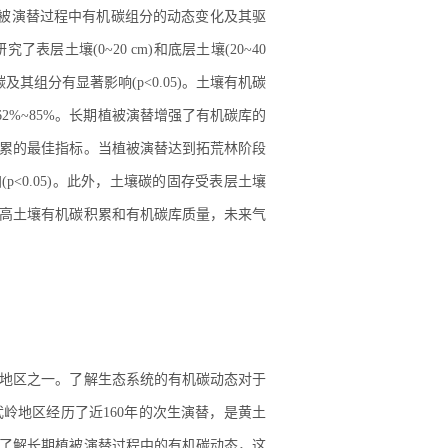
植被演替过程中有机碳组分的动态变化及其驱
层土壤(0~20 cm)和底层土壤(20~40
其组分有显著影响(p<0.05)。土壤有机碳
2%~85%。长期植被演替增强了有机碳库的
积累的最佳指标。当植被演替达到拓荒林阶段
p<0.05)。此外，土壤碳的固存受表层土壤
高土壤有机碳积累和有机碳库质量，未来气
高的地区之一。了解生态系统的有机碳动态对于
岭地区经历了近160年的次生演替，是黄土
了解长期植被演替过程中的有机碳动态，这