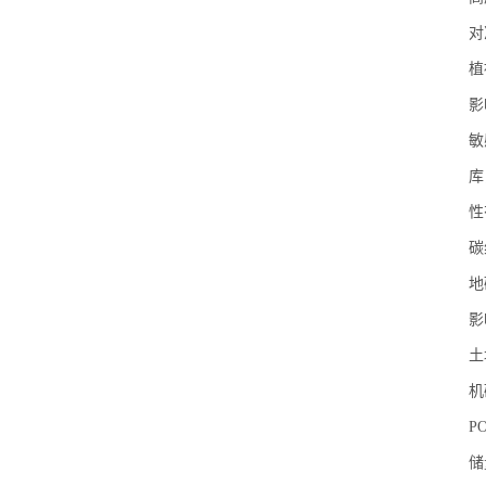
对
植
影
敏
库
性
碳
地
影
土
机
P
储