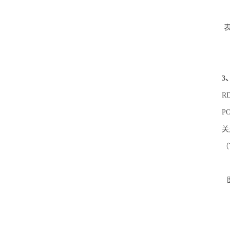
3
R
P
关
（