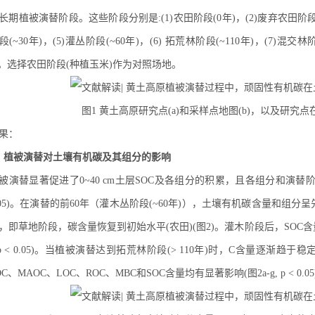
长期植被演替阶段。这些阶段分别是:(1)农田阶段(0年)，(2)废弃农田阶段(~
段(~30年)，(5)灌丛阶段(~60年)，(6) 拓荒林阶段(~110年)，(7)混交林阶
)。选择农田阶段(种植玉米)作为对照场地。
图1 黄土高原研究点(a)和采样点地图(b)，以及研究点
果：
、植被演替对土壤有机碳及其组分的影响
被演替显著促进了0~40 cm土层SOC及各组分的积累，且各组分和演替阶
.05)。在演替的前60年（灌木丛阶段(~60年)），土壤有机碳含量和组分
，即草地阶段，碳含量恢复到初始水平(农田)(图2)。灌木阶段后，SOC含量和
,p < 0.05)。当植被演替达到拓荒林阶段(> 110年)时，C含量逐渐趋
OC、MAOC、LOC、ROC、MBC和SOC含量均有显著影响(图2a-g, p < 0.05