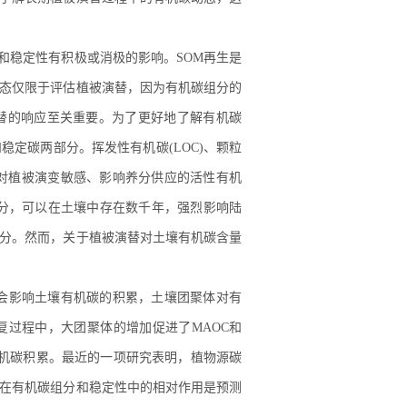
成和稳定性有积极或消极的影响。SOM再生是
态仅限于评估植被演替，因为有机碳组分的
替的响应至关重要。为了更好地了解有机碳
定碳两部分。挥发性有机碳(LOC)、颗粒
矿化、对植被演变敏感、影响养分供应的活性有机
碳组分，可以在土壤中存在数千年，强烈影响陆
分。然而，关于植被演替对土壤有机碳含量
会影响土壤有机碳的积累，土壤团聚体对有
过程中，大团聚体的增加促进了MAOC和
有机碳积累。最近的一项研究表明，植物源碳
在有机碳组分和稳定性中的相对作用是预测