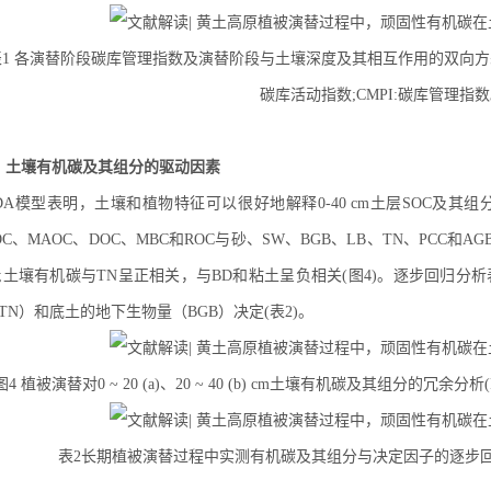
表1 各演替阶段碳库管理指数及演替阶段与土壤深度及其相互作用的双向方差分析
碳库活动指数;CMPI:碳库管理指
、土壤有机碳及其组分的驱动因素
DA模型表明，土壤和植物特征可以很好地解释0-40 cm土层SOC及其组分(9
OC、MAOC、DOC、MBC和ROC与砂、SW、BGB、LB、TN、PCC和
;土壤有机碳与TN呈正相关，与BD和粘土呈负相关(图4)。逐步回归分
TN）和底土的地下生物量（BGB）决定(表2)。
图4 植被演替对0 ~ 20 (a)、20 ~ 40 (b) cm土壤有机碳及其组分的
表2长期植被演替过程中实测有机碳及其组分与决定因子的逐步回归(