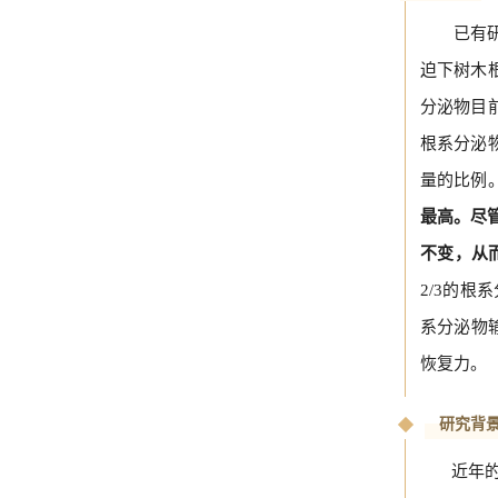
已有
迫下树木
分泌物目前尚
根系分泌
量的比例
最高。尽
不变，从
2/3的
系分泌物
恢复力。
研究背
近年