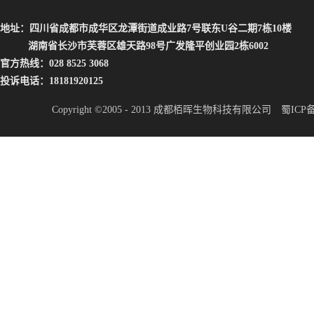
地址：四川省成都市成华区龙潭街道成业路7号联东U谷二期7栋10楼
湖南省长沙市芙蓉区雄天路98号广发隆平创业园2栋6002
官方热线：028 8525 3068
投诉电话：18181920125
Copyright ©2005 - 2013 成都栢晖生物科技有限公司
蜀ICP备