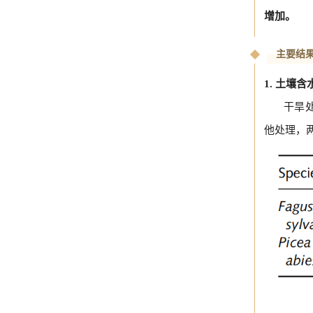
增加。
主要结
1. 土壤
干旱
他处理，两个