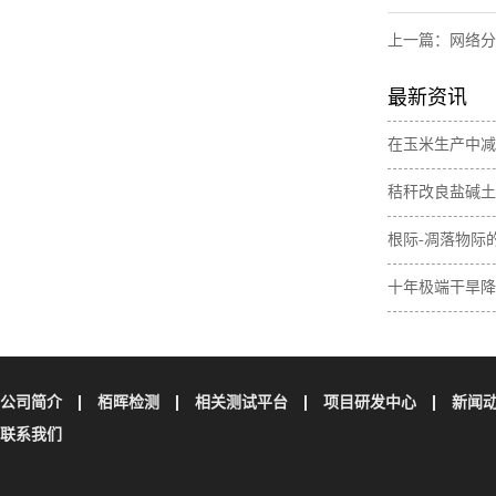
上一篇：
网络分
最新资讯
在玉米生产中减
肥间作增加土壤
秸秆改良盐碱土
素含量
与无机碳损失
根际-凋落物际
壤碳取决于植物
十年极端干旱降
土壤碳储量
公司简介
栢晖检测
相关测试平台
项目研发中心
新闻
联系我们