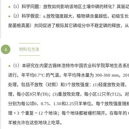
●
（1）科学问题：
放牧如何影响该地区土壤中磷的转化？其驱
●
（2）科学假说：
a.放牧强度越大，植物磷含量越低，初级生长力
是菌根真菌）共同促进了根际其它磷组分中不稳定磷的释放，从
4
材料与方法
●
（1）本研究在内蒙古锡林浩特市中国农业科学院草地生态系统研究所（
进行。年平均0.7°C 的气温，年平均降水量为 300-360 mm。
处理，包括不放牧（对照）和3个放牧强度：(1)轻度放牧处理，每
理，每小区8只羊(T8)；(3)重放牧处理，每小区12只羊(T12)。
分别为每公顷0、0.75、1.50和2.25只羊单位。每个放牧强度随机
理 × 3 个重复 = 12 个地块；每个地块都被栅栏隔开。在每年的 6 
羊被允许在这些地块上吃草。