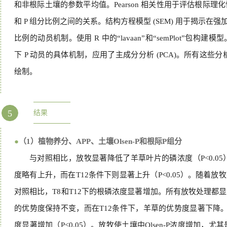
和非根际土壤的参数平均值。Pearson 相关性用于评估根际理
和 P 组分比例之间的关系。结构方程模型 (SEM) 用于揭示在强
比例的动员机制。使用 R 中的“lavaan”和“semPlot”包
下 P 动员的具体机制，应用了主成分分析 (PCA)。所有这些
绘制。
5
结果
●
（1）植物养分、APP、土壤Olsen-P和根际P组分
与对照相比，放牧显著降低了羊草叶片的磷浓度（P<0.05
度略有上升，而在T12条件下则显著上升（P<0.05）。随着
对照相比，T8和T12下的根磷浓度显著增加。所有放牧处理都显著
的优势度保持不变，而在T12条件下，羊草的优势度显著下降。
度显著增加（P<0.05）。放牧使土壤中Olsen-P浓度增加，尤其