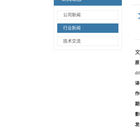
公司新闻
行业新闻
技术交流
文
原
di
译
作
期
影
发