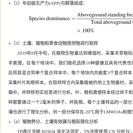
●
（2）
年初级生产力(APP)与群落组成：
●
（3）土壤、植物和草食动物排泄物进行取样
2019年8月中旬，在植物生物量达到峰值时，采集羊草根
羊粪便。在每个地块中，我们随机选择10种健康且具有代表性
后将其混合到单个复合样本中，每个地块内共嵌套3个复合样本
采集叶片和根样本。在取样样方内采集植被的地上生物量时，采
箱中，并转移到实验室进行分析。叶、根和粪便样本经过烘干和
样都要通过一个2毫米的筛子，并挑根。每个土壤样品的一部分
壤也进行了理化分析。另一部分保存在-20℃用于LMWOAs和
●
（4）植物养分、土壤有效磷与根际理化分析
TP通过浓缩 H2SO4 消化法测定，TN浓度使用 CN 分析仪；