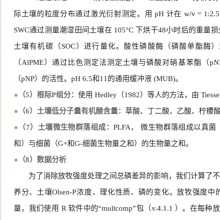
际土壤的粒度分布通过激光衍射测定。用 pH 计在 w/v = 1:2.
SWC通过测量潮湿田间土壤在 105°C 下烘干48小时后的重
土壤有机碳（SOC）进行量化。酸性磷酸酶（磷酸单酯酶）活
（AlPME）通过比色测定法测定土壤与磷酸对硝基苯酯（pNP
（pNP）的活性。pH 6.5和11的通用缓冲液 (MUB)。
●
（5）根际P组分：
使用 Hedley（1982）等人的方法，由 Tiessen
●
（6）土壤低分子量有机酸含量：
草酸、丁二酸、乙酸、柠檬酸
●
（7）土壤微生物群落组成：
PLFA， 微生物群落组成以真菌
和）与细菌（G+和G-细菌生物量之和）的生物量之和。
●
（8）数据分析
为了消除放牧强度处理之间总磷差异的影响，我们计算了不
养分、土壤Olsen-P浓度、理化性质、磷的变化。放牧强度中
量，我们使用 R 软件中的“multcomp”包（v.4.1.1 ）。在每种