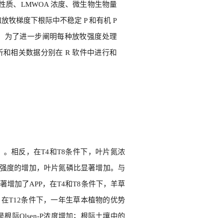
化性质、LMWOA 浓度、微生物生物量
加放牧梯度下根际中不稳定 P 和有机 P
构建模型。为了进一步阐明每种放牧强度处理
分析和相关数据分别在 R 软件中进行和
）。相反，在T4和T8条件下，叶片氮浓
放牧强度的增加，叶片氮磷比显著增加。与
增加了APP，在T4和T8条件下，羊草
在T12条件下，一年生草本植物的优势
是根际Olsen-P浓度增加；根际土壤中的