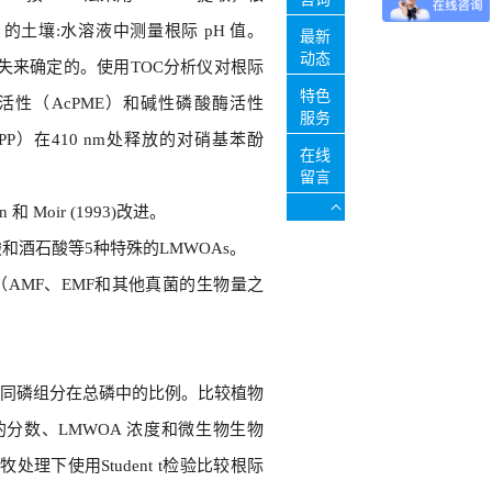
5 的土壤:水溶液中测量根际 pH 值。
最新
动态
量损失来确定的。使用TOC分析仪对根际
特色
性（AcPME）和碱性磷酸酶活性
服务
P）在410 nm处释放的对硝基苯酚
在线
留言
 和 Moir (1993)改进。
和酒石酸等5种特殊的LMWOAs。
（AMF、EMF和其他真菌的生物量之
同磷组分在总磷中的比例。比较植物
的分数、LMWOA 浓度和微生物生物
放牧处理下使用Student t检验比较根际