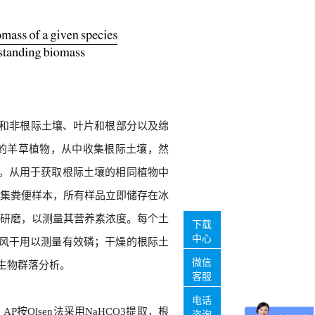
际和非根际土壤、叶片和根部分以及绵
的羊草植物，从中收集根际土壤，然
。从用于获取根际土壤的相同植物中
集粪便样本，所有样品立即储存在冰
研磨，以测量其营养素浓度。每个土
下载
中心
风干用以测量有效磷；干燥的根际土
微信
微生物群落分析。
客服
电话
AP按Olsen法采用NaHCO3提取，根
咨询