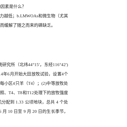
动因素是什么？
越低；b.LMWOAs和微生物（尤其
而缓解了随之而来的磷缺乏。
北纬44°15′，东经116°42′)
2014年6月开始大田放牧试验，设置4个
小区4只羊（T4）；(2)中等放牧处
对照、T4、T8和T12处理下的放牧强度
分配到 1.33 公顷地块，总共 4 个处
月 10 日至 9 月 20 日的生长季节，