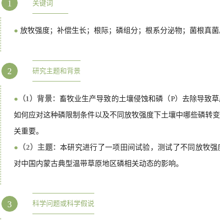
1
关键词
●
放牧强度；补偿生长；根际；磷组分；根系分泌物；菌根真菌
2
研究主题和背景
●
（1）背景：
畜牧业生产导致的土壤侵蚀和磷（P）去除导致
如何应对这种磷限制条件以及不同放牧强度下土壤中哪些磷转变
关重要。
●
（2）主题：
本研究进行了一项田间试验，测试了不同放牧强
对中国内蒙古典型温带草原地区磷相关动态的影响。
3
科学问题或科学假说