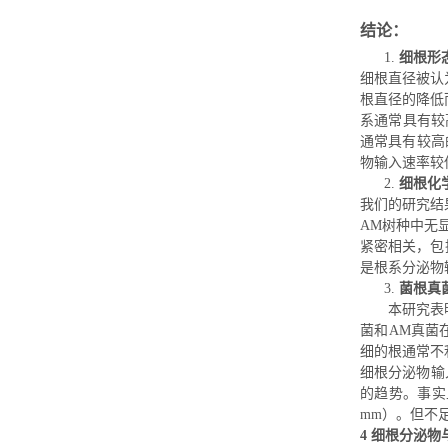
结论：
1.
细根形
细根直径被认
根直径的降低
系通常具有较
通常具有较高
物输入速率较
2.
细根化
我们的研究结
A
M
树种中无
紧密相关，包
是根系分泌物
3.
菌根真
本研究表
菌
和
AM
真菌
细的根通常不
细根分泌物输
的趋势。事实
mm
）。但不
4
细根分泌物