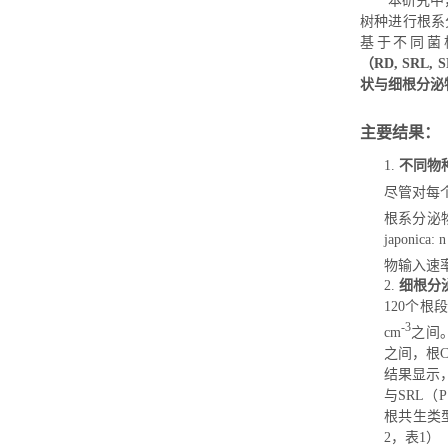
本研究中
树种进行根系
基于不同菌
（
R
D
,
S
RL
,
S
状与细根分泌
主要结果：
1.
不同物
尽管对每
根系分泌
japonica
:
物输入速
2.
细根分
120
个根段
-3
cm
之间
之间，根
结果显示
与
S
RL
（
P
根共生类
2
，表
1
）