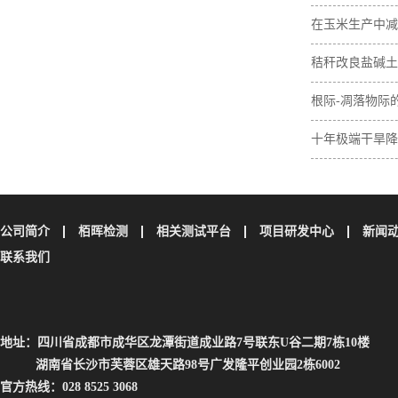
在玉米生产中减
肥间作增加土壤
秸秆改良盐碱土
素含量
与无机碳损失
根际-凋落物际
壤碳取决于植物
十年极端干旱降
土壤碳储量
公司简介
栢晖检测
相关测试平台
项目研发中心
新闻
联系我们
地址：四川省成都市成华区龙潭街道成业路7号联东U谷二期7栋10楼
湖南省长沙市芙蓉区雄天路98号广发隆平创业园2栋6002
官方热线：028 8525 3068