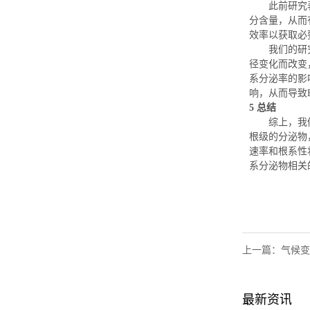
此前研究
分含量
，
从而
效率以
获取
必
我们的研
径变化而改变
系分泌率的影
响，从而导致
5
总结
综上，我
根级的分泌物
速率和根系性
系分泌物相关
上一篇：
气候变
最新资讯