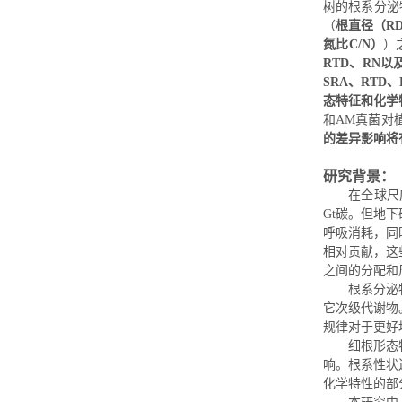
树
的
根系分泌
（
根直径（
R
氮比
C/N
）
）
R
TD
、
R
N
以
S
RA
、
R
TD
、
态特征和化学
和
A
M
真菌对
的差异影响将
研究背景：
在全球尺
G
t
碳。但地下
呼吸消耗，同
相对贡献，这
之间的分配和
根系分泌
它次级代谢物
规律对于更好
细根形态
响。根系性状
化学特性的部