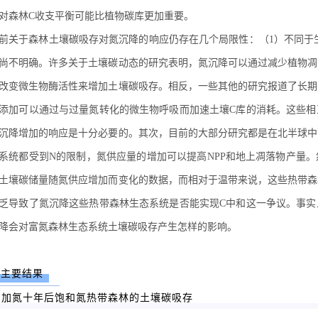
对森林C收支平衡可能比植物碳库更加重要。
前关于森林土壤碳吸存对氮沉降的响应仍存在几个局限性：（1）不同于
尚不明确。许多关于土壤碳动态的研究表明，氮沉降可以通过减少植物凋
改变微生物酶活性来增加土壤碳吸存。相反，一些其他的研究报道了长期
添加可以通过与过量氮转化的微生物呼吸而加速土壤C库的消耗。这些相
沉降增加的响应是十分必要的。其次，目前的大部分研究都是在北半球中
系统都受到N的限制，氮供应量的增加可以提高NPP和地上凋落物产量
土壤碳储量随氮供应增加而变化的数据，而相对于温带来说，这些热带森
乏导致了氮沉降这些热带森林生态系统是否能实现C中和这一争议。事实
降会对富氮森林生态系统土壤碳吸存产生怎样的影响。
主要结果
. 加氮十年后饱和氮热带森林的土壤碳吸存