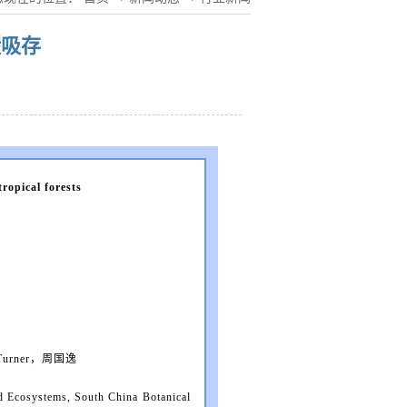
碳吸存
ropical forests
Turner，周国逸
d Ecosystems, South China Botanical