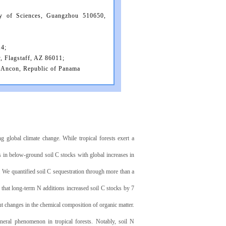
my of Sciences, Guangzhou 510650,
14;
, Flagstaff, AZ 86011;
, Ancon, Republic of Panama
ng global climate change. While tropical forests exert a
s in below-ground soil C stocks with global increases in
. We quantified soil C sequestration through more than a
 that long-term N additions increased soil C stocks by 7
t changes in the chemical composition of organic matter.
eneral phenomenon in tropical forests. Notably, soil N