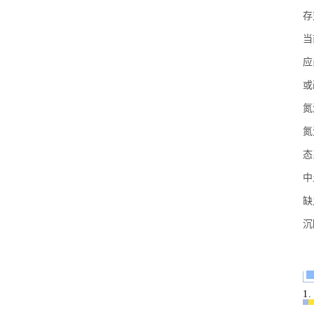
存
当
应
或
氮
氮
态
中
缺
沉
1