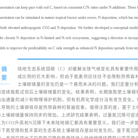
uestration can keep pace with soil C, based on consistent C/N ratios under N additions. These
uestration can be stimulated in mature tropical forests under excess N deposition, which has impo
 both elevated anthropogenic CO2 and N deposition. We further developed a conceptual model
er chronic N deposition in N-limited and N-rich ecosystems, suggesting a direction to incorpo
els to improve the predictability on C sink strength as enhanced N deposition spreads from tem
摘
陆地生态系统固碳（C）对缓解全球气候变化具有重要作
成比例的巨大影响，但由于氮素供应往往不会限制热带森
要
土壤碳储量的变化仍是一个悬而未决的问题。我们定量分析
的连续施氮试验后土壤碳储量的变化。结果表明，长期施氮使土壤碳储量
输出通量的减少和物理保护机制，但有机质化学成分没有发生变化。M
入导致的土壤碳吸存是热带森林的普遍现象。值得注意的是，基于土壤
与土壤碳储量保持同步的增加。上述研究结果表明，过量氮沉降可促
人为CO2升高和N沉降下未来陆地碳汇都具有重要意义。我们进一步
降下氮受限和氮丰富的生态系统土壤碳吸存是如何发生的。鉴于氮沉