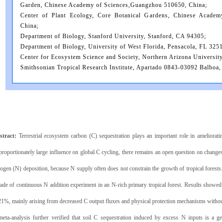
Garden, Chinese Academy of Sciences,Guangzhou 510650, China;
Center of Plant Ecology, Core Botanical Gardens, Chinese Acade
China;
Department of Biology, Stanford University, Stanford, CA 94305;
Department of Biology, University of West Florida, Pensacola, FL 325
Center for Ecosystem Science and Society, Northern Arizona University
Smithsonian Tropical Research Institute, Apartado 0843-03092 Balboa
stract:
Terrestrial ecosystem carbon (C) sequestration plays an important role in ameliorati
proportionately large influence on global C cycling, there remains an open question on change
rogen (N) deposition, because N supply often does not constrain the growth of tropical forests
ade of continuous N addition experiment in an N-rich primary tropical forest. Results showed
21%, mainly arising from decreased C output fluxes and physical protection mechanisms withou
eta-analysis further verified that soil C sequestration induced by excess N inputs is a g