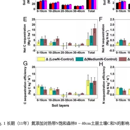
ig. 1 长期（11年）氮添加对热带N饱和森林0 ~ 40cm土层土壤C和N的影