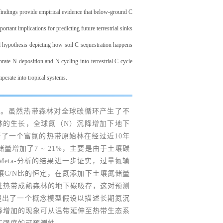
 findings provide empirical evidence that below-ground C
rtant implications for predicting future terrestrial sinks
 hypothesis depicting how soil C sequestration happens
rate N deposition and N cycling into terrestrial C cycle
perate into tropical systems.
用。虽然热带森林对全球碳循环产生了不
林的生长，全球氮（N）沉降增加下地下
了一个富氮的热带原始林在经过近10年
增加了7 ~ 21%，主要是由于土壤碳
eta-分析的结果进一步证实，过量氮输
C/N比的恒定，在氮添加下土壤氮储量
进热带成熟森林的地下碳吸存，这对预测
提出了一个概念模型假设以描述长期氮沉
降增加的现象可从温带延伸至热带生态系