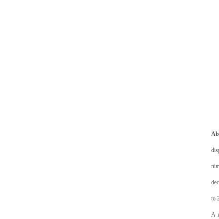
Ab
dis
nit
dec
to 
A m