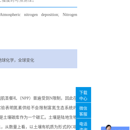
汇强度的可预测性。
Atmospheric nitrogen deposition; Nitrogen
地球化学，全球变化
下载
系统精粗肌圣餐礼（NPP）普遍受到N限制，因此在
中心
实验表明氮素供给不会限制富氮生态系统的
微信
客服
不是土壤碳库作为一个碳汇。土壤是陆地生物
电话
，从数量上看，以土壤有机质为形式的C吸
咨询