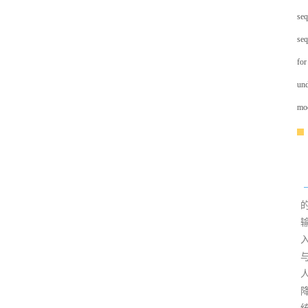
seq
seq
for
und
mod