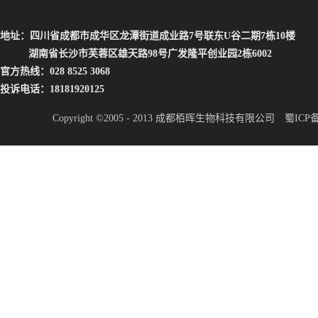
地址：四川省成都市成华区龙潭街道成业路7号联东U谷二期7栋10楼
湖南省长沙市芙蓉区雄天路98号广发隆平创业园2栋6002
官方热线：028 8525 3068
投诉电话：18181920125
Copyright ©2005 - 2013 成都栢晖生物科技有限公司
蜀ICP备