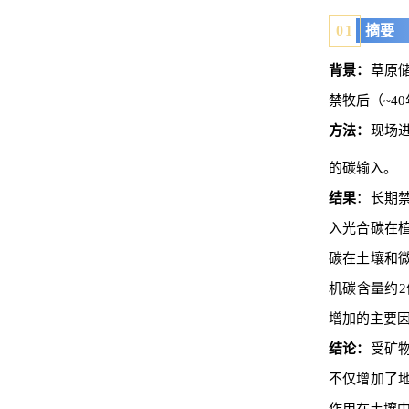
0
1
摘要
背景：
草原
禁牧后（~4
方法：
现场进
的碳输入。
结果
：长期
入光合碳在
碳在土壤和
机碳含量约2
增加的主要
结论：
受矿
不仅增加了
作用在土壤中