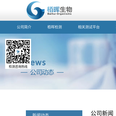
公司简介
栢晖检测
相关测试平台
检测咨询热线
公司新闻
新闻动态