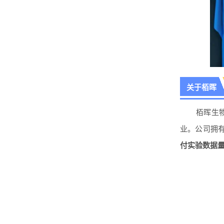
关于栢晖
栢晖生物
业。公司拥
付实验数据量