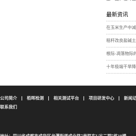
最新资讯
在玉米生产中减
肥间作增加土壤
秸秆改良盐碱土
素含量
与无机碳损失
根际-凋落物际
壤碳取决于植物
十年极端干旱降
土壤碳储量
公司简介
栢晖检测
相关测试平台
项目研发中心
新闻
联系我们