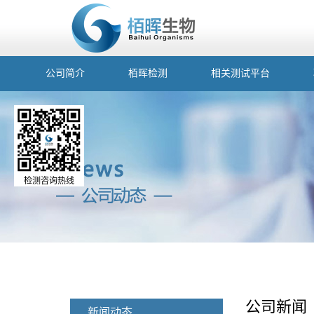
公司简介
栢晖检测
相关测试平台
检测咨询热线
公司新闻
新闻动态