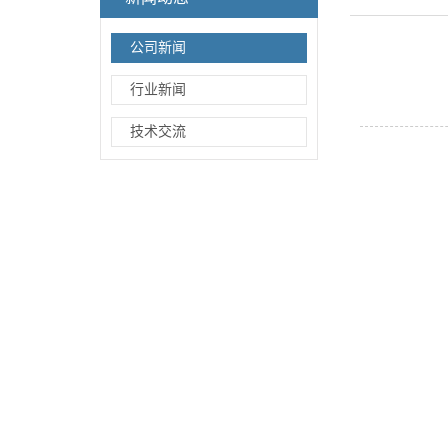
公司新闻
行业新闻
技术交流