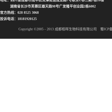
地址：四川省成都市成华区龙潭街道成业路7号联东U谷二期7栋10楼
湖南省长沙市芙蓉区雄天路98号广发隆平创业园2栋6002
官方热线：028 8525 3068
投诉电话：18181920125
Copyright ©2005 - 2013 成都栢晖生物科技有限公司
蜀ICP备