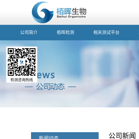
公司简介
栢晖检测
相关测试平台
检测咨询热线
公司新闻
新闻动态