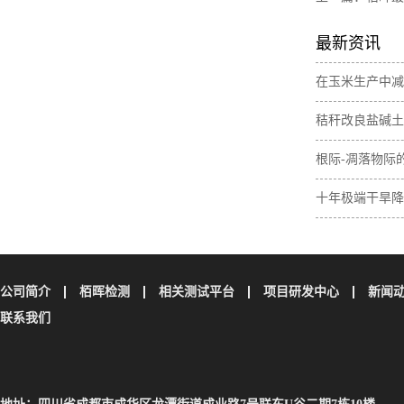
最新资讯
在玉米生产中减
肥间作增加土壤
秸秆改良盐碱土
素含量
与无机碳损失
根际-凋落物际
壤碳取决于植物
十年极端干旱降
土壤碳储量
公司简介
栢晖检测
相关测试平台
项目研发中心
新闻
联系我们