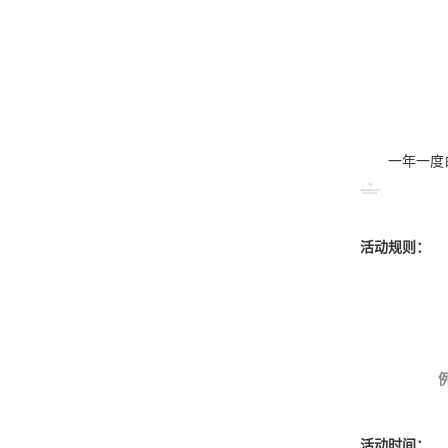
一年一度
活动规则：
活动时间：