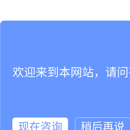
欢迎来到本网站，请问
现在咨询
稍后再说