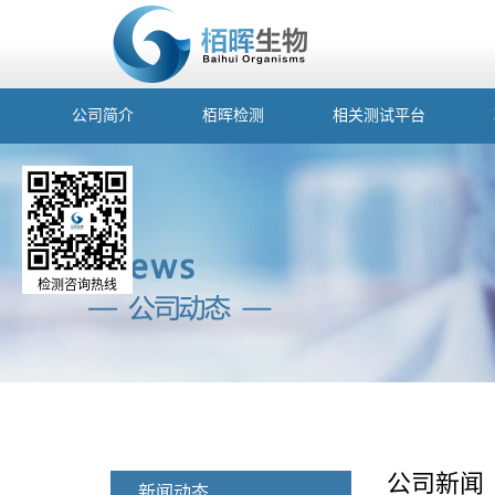
公司简介
栢晖检测
相关测试平台
检测咨询热线
公司新闻
新闻动态