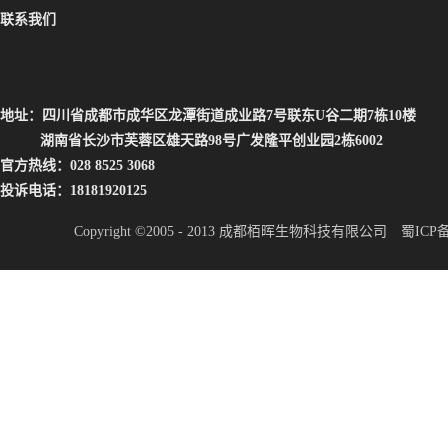
联系我们
地址：四川省成都市成华区龙潭街道成业路7号联东U谷二期7栋10楼
湖南省长沙市芙蓉区雄天路98号广发隆平创业园2栋6002
官方热线：028 8525 3068
投诉电话：18181920125
Copyright ©2005 - 2013 成都栢晖生物科技有限公司
蜀ICP备