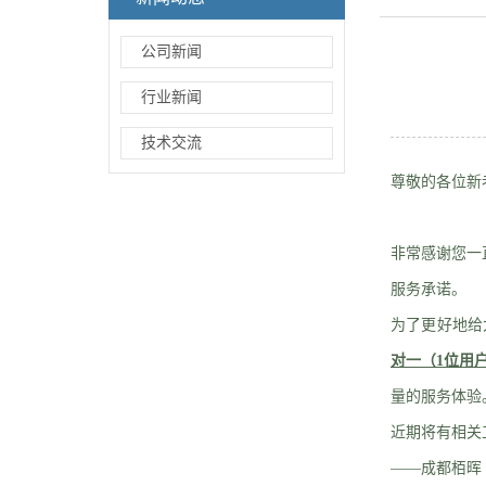
公司新闻
行业新闻
技术交流
尊敬的各位新
非常感谢您一
服务承诺。
为了更好地给
对一（1位用
量的服务体验
近期将有相关
——成都栢晖