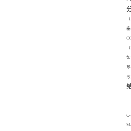
（
塞
C
（
如
基
液
C
M