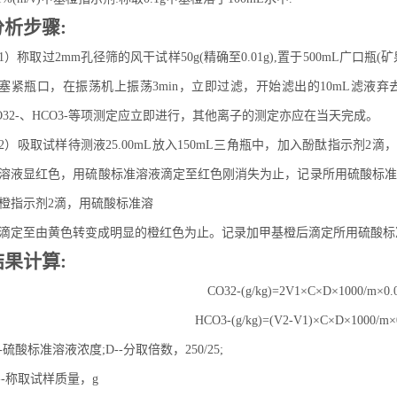
分析步骤:
1）称取过2mm孔径筛的风干试样50g(精确至0.01g),置于500mL广口瓶
塞紧瓶口，在振荡机上振荡3min，立即过滤，开始滤出的10mL滤液
O32-、HCO3-等项测定应立即进行，其他离子的测定亦应在当天完成。
2）吸取试样待测液25.00mL放入150mL三角瓶中，加入酚酞指示剂2滴
溶液显红色，用硫酸标准溶液滴定至红色刚消失为止，记录所用硫酸标准溶
橙指示剂2滴，用硫酸标准溶
滴定至由黄色转变成明显的橙红色为止。记录加甲基橙后滴定所用硫酸标准
结果计算:
CO32-(g/kg)=2V1×C×D×1000/m×0.
HCO3-(g/kg)=(V2-V1)×C×D×1000/m×
--硫酸标准溶液浓度;D--分取倍数，250/25;
--称取试样质量，g