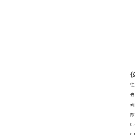
往
去
硫
酸
0
0