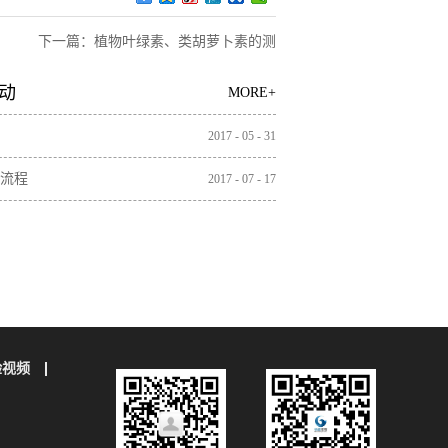
下一篇：
植物叶绿素、类胡萝卜素的测
定方法
动
MORE+
2017
-
05
-
31
流程
2017
-
07
-
17
验视频