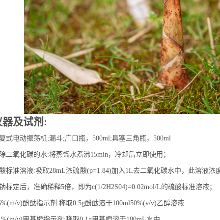
仪器及试剂:
复式电动振荡机;漏斗;广口瓶，500ml;具塞三角瓶，500ml
除二氧化碳的水:将蒸馏水煮沸15min，冷却后立即使用；
酸标准溶液:吸取28mL浓硫酸(p=1.84)加入1L去二氧化碳水中，此溶液浓
钠标定后，准确稀释5倍，即为c(1/2H2S04)=0.02mol/L的硫酸标准溶液；
.5%(m/v)酚酞指示剂:称取0.5g酚酞溶于100ml50%(v/v)乙醇溶液.
.1%(m/v)甲基橙指示剂:称取0.1g甲基橙溶于100mL水中.