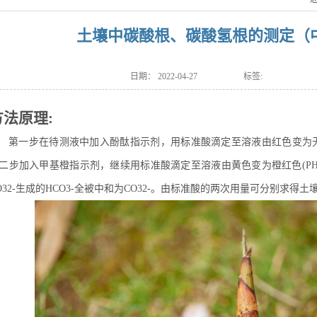
土壤中碳酸根、碳酸氢根的测定（
日期：
2022-04-27
标签:
方法原理:
第一步在待测液中加入酚酞指示剂，用标准酸滴定至溶液由红色变为无色(PH8
二步加入甲基橙指示剂，继续用标准酸滴定至溶液由黄色变为橙红色(PH3.
O32-生成的HCO3-全被中和为CO32-。由标准酸的两次用量可分别求得土壤中