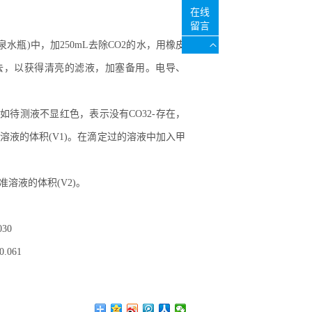
在线
留言
(矿泉水瓶)中，加250mL去除CO2的水，用橡皮
弃去，以获得清亮的滤液，加塞备用。电导、
，如待测液不显红色，表示没有CO32-存在，
液的体积(V1)。在滴定过的溶液中加入甲
溶液的体积(V2)。
030
0.061