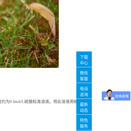
下载
中心
微信
客服
电话
咨询
度约为0.lmol/L硫酸标准溶液。将此溶液用碳
最新
动态
特色
服务