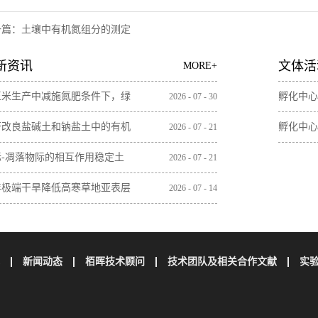
一篇：
土壤中有机氮组分的测定
新资讯
文体活
MORE+
玉米生产中减施氮肥条件下，绿
孵化中心
2026
-
07
-
30
间作增加土壤微生物残体和木质
秆改良盐碱土和钠盐土中的有机
孵化中心
2026
-
07
-
21
含量
无机碳损失
际-凋落物际的相互作用稳定土
2026
-
07
-
21
碳取决于植物凋落物的特性
年极端干旱降低高寒草地亚表层
2026
-
07
-
14
壤碳储量
新闻动态
栢晖技术顾问
技术团队及相关合作文献
实