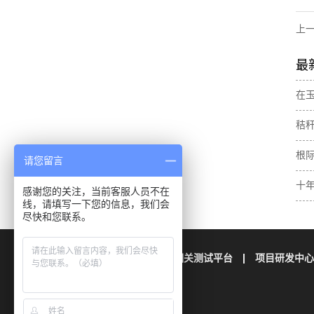
上
最
在
肥
秸
素
与
根
请您留言
壤
十
感谢您的关注，当前客服人员不在
线，请填写一下您的信息，我们会
土
尽快和您联系。
公司简介
栢晖检测
相关测试平台
项目研发中心
联系我们