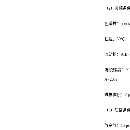
（2）液相条
色谱柱：poroshe
柱温：30℃；
流动相：A:B=
洗脱梯度：0-1 
A=20%
进样体积：2 µ
（3）质谱条
气帘气：15 ps