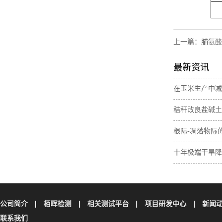
上一篇：
脯氨酸
最新资讯
在玉米生产中减
肥间作增加土壤
秸秆改良盐碱土
素含量
与无机碳损失
根际-凋落物际
壤碳取决于植物
十年极端干旱降
土壤碳储量
公司简介
栢晖检测
相关测试平台
项目研发中心
新闻
联系我们