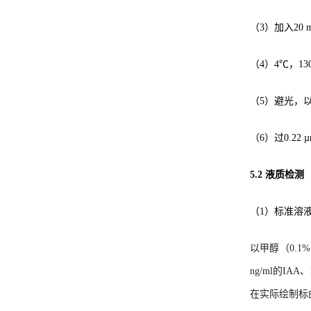
（3）加入20 
（4）4℃，13
（5）避光，以
（6）过0.22
5.2 液质检测
（1）标准溶
以甲醇（0.1%甲酸
ng/ml的IA
在实际绘制标