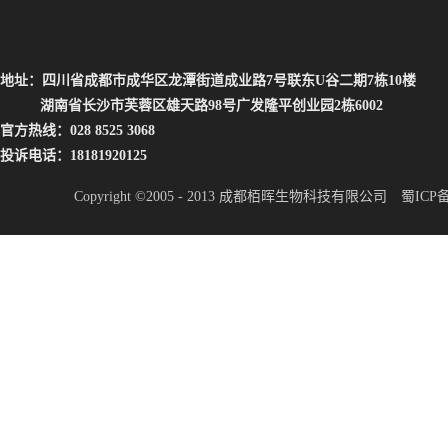
地址：四川省成都市成华区龙潭街道成业路7号联东U谷二期7栋10楼
湖南省长沙市芙蓉区雄天路98号广发隆平创业园2栋6002
官方热线：028 8525 3068
投诉电话：18181920125
Copyright ©2005 - 2013 成都栢晖生物科技有限公司
蜀ICP备