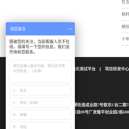
在
肥
秸
素
与
根
请您留言
壤
十
感谢您的关注，当前客服人员不在
线，请填写一下您的信息，我们会
土
尽快和您联系。
公司简介
栢晖检测
相关测试平台
项目研发中心
联系我们
地址：四川省成都市成华区龙潭街道成业路7号联东U谷二期7
湖南省长沙市芙蓉区雄天路98号广发隆平创业园2栋600
官方热线：028 8525 3068
投诉电话：18181920125