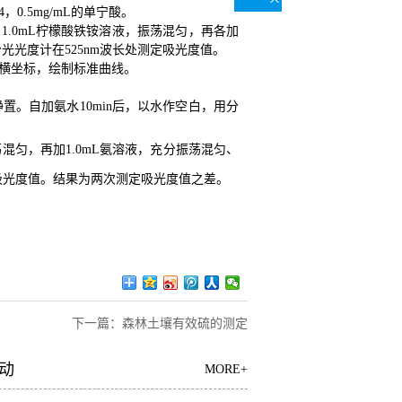
，0.5mg/mL的单宁酸。
和1.0mL柠檬酸铁铵溶液，振荡混匀，再各加
分光光度计在525nm波长处测定吸光度值。
作横坐标，绘制标准曲线。
、静置。自加氨水10min后，以水作空白，用分
振荡混匀，再加1.0mL氨溶液，充分振荡混匀、
定吸光度值。结果为两次测定吸光度值之差。
下一篇：
森林土壤有效硫的测定
动
MORE+