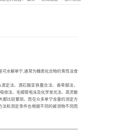
类是可水解单宁,通常为糖类化合物的焦性没食
TA滴定法、酒石酸亚铁鳌合法、香草醛法、
色谱法和原子吸收法、毛细管电泳及化学发光法、高灵敏
大都比较繁琐、而在众多单宁含量的测定方
取方法和测定条件也根据不同的被测物不同而