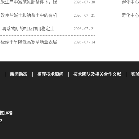
玉米生产中减施氮肥条件下，绿
孵化中心
2026
-
07
-
30
间作增加土壤微生物残体和木质
秆改良盐碱土和钠盐土中的有机
孵化中心
2026
-
07
-
21
含量
无机碳损失
际-凋落物际的相互作用稳定土
2026
-
07
-
21
碳取决于植物凋落物的特性
年极端干旱降低高寒草地亚表层
2026
-
07
-
14
壤碳储量
新闻动态
栢晖技术顾问
技术团队及相关合作文献
实
栋10楼
2