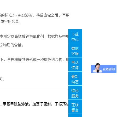
标准Zn(Ac)2溶液，待反应完全后，再用
中单宁的含量。
下载
本测定以高锰酸钾为氧化剂，根据样品中单
中心
宁物质的含量。
微信
客服
下，与柠檬酸铁铵形成一种棕色络合物，用
电话
咨询
最新
。
匀
动态
特色
服务
 75%二甲基甲酰胺溶液，加塞子密封，于振荡机
在线
留言