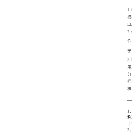
1
根
E
2
作
宁
3
用
分
样
样
1
称
上
2