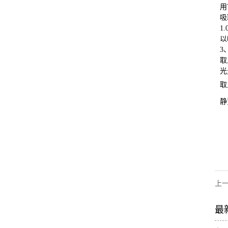
用
吸
1
以
3
取
光
取
静
上
最