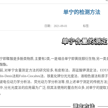
单宁的检测方法
日期：
2021-09-01
标签:
单宁含量的测定
宁即鞣酸是多酚类物质,主要有2类,一是缩合单宁即黄烷醇衍生物,另一
酸酯。
前,对单宁含量测定方法的研究较多,有皮粉法、高锰酸钾滴定法、ED
olin-Denis法和Folin-Ciocalteu法、铁氰化钾分光光度法、液相
波电位动力学分析法、荧光动力学分析法等,但上述单宁测定的传统方法
中,分光光度法的应用最为广泛,但其法使用的鳌合剂众多,对单宁的提
。
测定方法