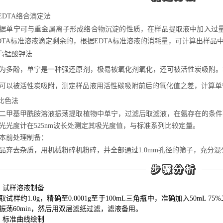
.EDTA络合滴定法
据单宁可与重金属离子形成络合物沉淀的性质，在样品提取液中加入过量的
DTA标准溶液滴定剩余的，根据EDTA标准溶液的消耗量，可计算出样品
.高锰酸钾法
为多酚，单宁是一种强还原剂，极易被氧化剂氧化，还可被活性炭吸附。
可以被活性炭吸附，测定样品液用活性碳吸附前后的氧化值之差，计算单
.比色法
二甲基甲酰胺溶液振荡提取植物中单宁，过滤后取滤液，在氨存在的条件
光光度计在525nm波长处测定其吸光度值，与标准系列比较定量。
本前处理制备：
品弃去杂质，用机械粉碎机粉碎，并全部通过1.0mm孔径的筛子，充分混
步骤分析
、试样溶液制备
取试样约1.0g，精确至0.0001g至于100mL三角瓶中，准确加入50mL
振荡60min，然后用双层滤纸过滤，滤液备用。
、标准曲线绘制