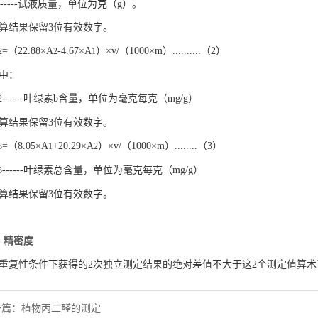
------试液质量，单位为克（g）。
算结果保留3位有效数字。
=（22.88×A
-4.67×A
）×v/（1000×m）..........（2）
2
2
1
中：
------叶绿素b含量，单位为毫克每克（mg/g）
2
算结果保留3位有效数字。
=（8.05×A
+20.29×A
）×v/（1000×m）........（3）
3
1
2
------叶绿素总含量，单位为毫克每克（mg/g）
3
算结果保留3位有效数字。
、精密度
重复性条件下获得的2次独立测定结果的绝对差值不大于这2个测定值算术
一篇：
植物丙二醛的测定