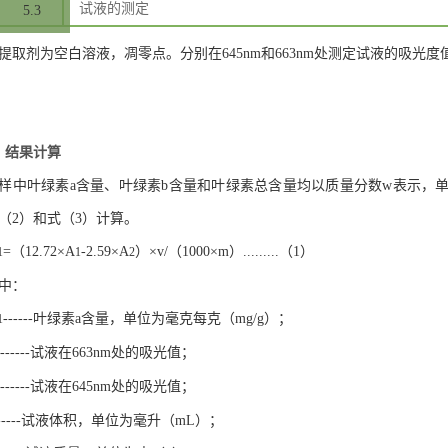
试液的测定
5.3
提取剂为空白溶液，凋零点。分别在645nm和663nm处测定试液的吸光度
、结果计算
样中叶绿素a含量、叶绿素b含量和叶绿素总含量均以质量分数w表示，单
（2）和式（3）计算。
=（12.72×A
-2.59×A
）×v/（1000×m）.........（1）
1
1
2
中：
------叶绿素a含量，单位为毫克每克（mg/g）；
1
------试液在663nm处的吸光值；
------试液在645nm处的吸光值；
------试液体积，单位为毫升（mL）；