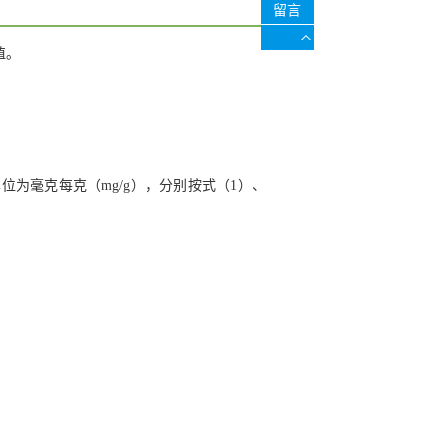
留言
值。
位为毫克每克（mg/g），分别按式（1）、