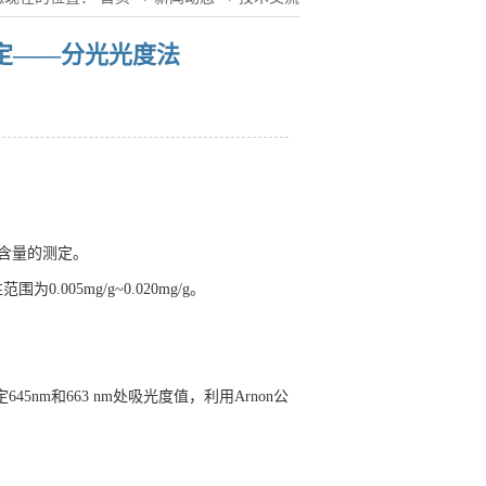
定——分光光度法
含量的测定。
为0.005mg/g~0.020mg/g。
nm和663 nm处吸光度值，利用Arnon公