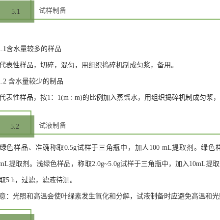
试样制备
5.1
.1.1含水量较多的样品
代表性样品，切碎，混匀，用组织捣碎机制成匀浆，备用。
.1.2 含水量较少的制品
代表性样品，按1：1(m : m)的比例加入蒸馏水，用组织捣碎机制成匀浆
试液制备
5.2
绿色样品、准确称取0.5g试样于三角瓶中，加人100 mL提取剂。绿色
0mL提取剂。浅绿色样品，称取2.0g~5.0g试样于三角瓶中，加入10m
取5 h，过滤，滤液待测。
意：光照和高温会使叶绿素发生氧化和分解，试液制备时应避免高温和光