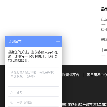
最
在
肥
秸
素
与
根
请您留言
壤
十
感谢您的关注，当前客服人员不在
线，请填写一下您的信息，我们会
土
尽快和您联系。
公司简介
栢晖检测
相关测试平台
项目研发中心
联系我们
地址：四川省成都市成华区龙潭街道成业路7号联东U谷二期7