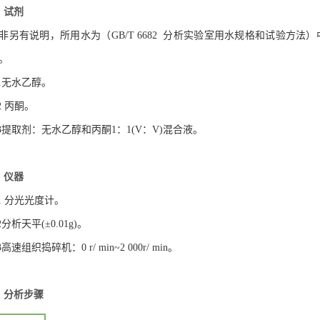
、试剂
非另有说明，所用水为（GB/T 6682 分析实验室用水规格和试验方
。
.1无水乙醇。
.2 丙酮。
.3提取剂：无水乙醇和丙酮1：1(V：V)混合液。
、仪器
.1 分光光度计。
.2分析天平(±0.01g)。
.3高速组织捣碎机：0 r/ min~2 000r/ min。
、分析步骤