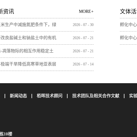
新资讯
文体活
MORE+
玉米生产中减施氮肥条件下，绿
孵化中心
2026
-
07
-
30
间作增加土壤微生物残体和木质
秆改良盐碱土和钠盐土中的有机
孵化中心
2026
-
07
-
21
含量
无机碳损失
际-凋落物际的相互作用稳定土
2026
-
07
-
21
碳取决于植物凋落物的特性
年极端干旱降低高寒草地亚表层
2026
-
07
-
14
壤碳储量
新闻动态
栢晖技术顾问
技术团队及相关合作文献
实
栋10楼