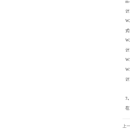
m
计
W
式
W
计
W
W
计
7
在
上