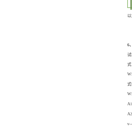
以
6
试
式
W
式
W
A
1
A
2
v