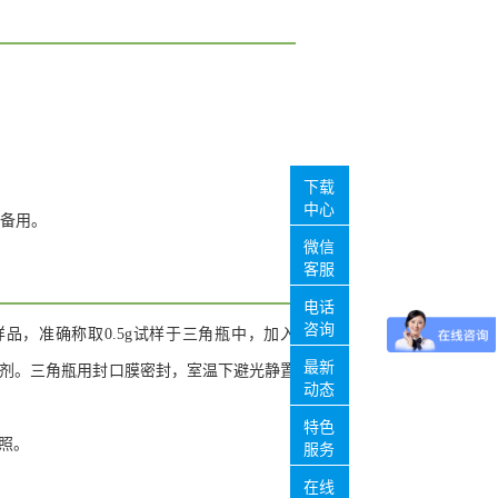
下载
中心
，备用。
微信
客服
电话
咨询
样品，准确称取0.5g试样于三角瓶中，加入
最新
L提取剂。三角瓶用封口膜密封，室温下避光静置
动态
特色
照。
服务
在线