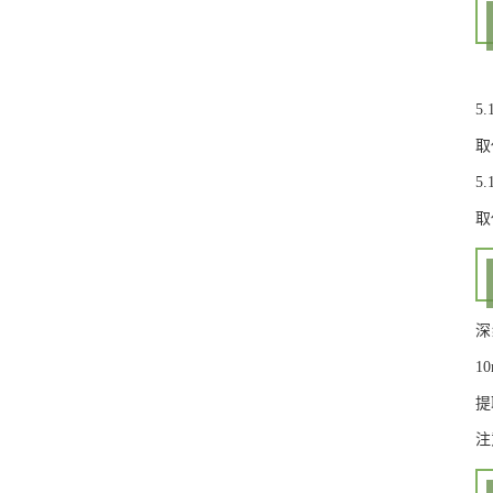
5
取
5
取
深
1
提
注