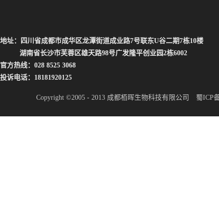
地址：四川省成都市成华区龙潭街道成业路7号联东U谷二期7栋10楼
湖南省长沙市芙蓉区雄天路98号广发隆平创业园2栋6002
官方热线：028 8525 3068
投诉电话：18181920125
Copyright ©2005 - 2013 成都栢晖生物科技有限公司
蜀ICP备