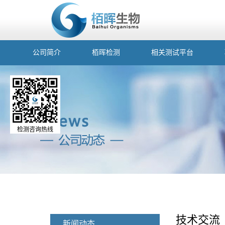
公司简介
栢晖检测
相关测试平台
检测咨询热线
技术交流
新闻动态