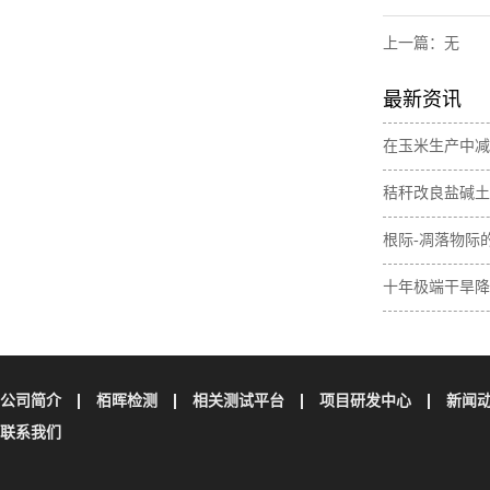
上一篇：无
最新资讯
在玉米生产中减
肥间作增加土壤
秸秆改良盐碱土
素含量
与无机碳损失
根际-凋落物际
壤碳取决于植物
十年极端干旱降
土壤碳储量
公司简介
栢晖检测
相关测试平台
项目研发中心
新闻
联系我们