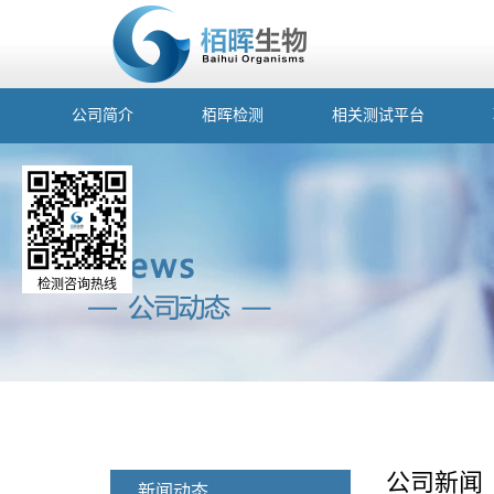
公司简介
栢晖检测
相关测试平台
检测咨询热线
公司新闻
新闻动态