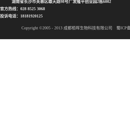
湖南省长沙市芙蓉区雄天路98号广发隆平创业园2栋6002
官方热线：028 8525 3068
投诉电话：18181920125
Copyright ©2005 - 2013 成都栢晖生物科技有限公司
蜀ICP备