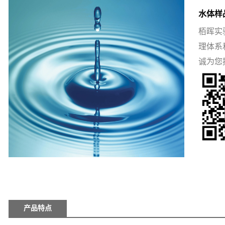
水体样
栢晖实
理体系
诚为您
产品特点