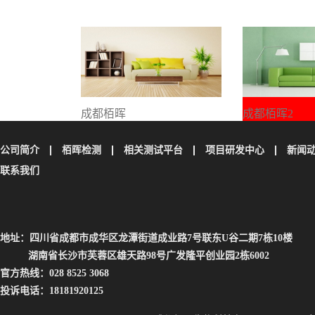
成都栢晖
成都栢晖2
公司简介
栢晖检测
相关测试平台
项目研发中心
新闻
联系我们
地址：四川省成都市成华区龙潭街道成业路7号联东U谷二期7栋10楼
湖南省长沙市芙蓉区雄天路98号广发隆平创业园2栋6002
官方热线：028 8525 3068
投诉电话：18181920125