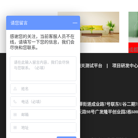
请您留言
感谢您的关注，当前客服人员不在
线，请填写一下您的信息，我们会
尽快和您联系。
成都栢晖
成都
公司简介
栢晖检测
相关测试平台
项目研发中心
联系我们
地址：四川省成都市成华区龙潭街道成业路7号联东U谷二期7
湖南省长沙市芙蓉区雄天路98号广发隆平创业园2栋600
官方热线：028 8525 3068
投诉电话：18181920125