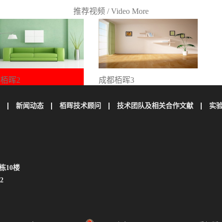
推荐视频
/
Video
More
栢晖2
成都栢晖3
新闻动态
栢晖技术顾问
技术团队及相关合作文献
实
栋10楼
2