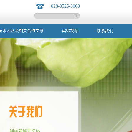
028-8525-3068
技术团队及相关合作文献
实验视频
联系我们