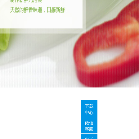
下载
中心
微信
客服