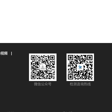
验视频
微信公众号
检测咨询热线