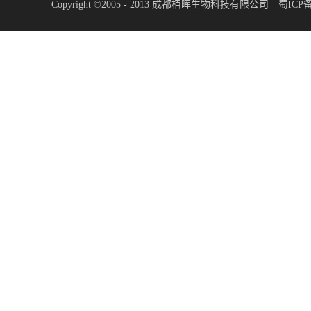
Copyright ©2005 - 2013 成都栢晖生物科技有限公司
蜀ICP备