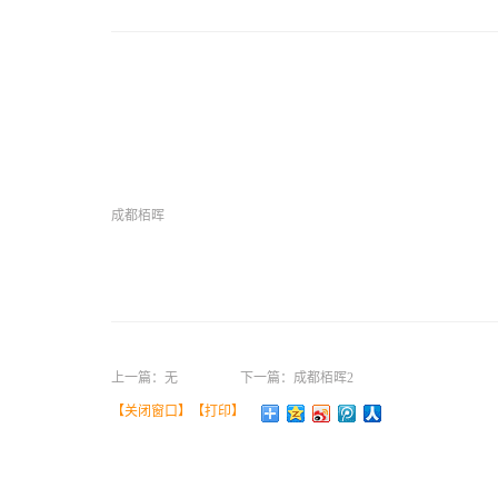
成都栢晖
上一篇：无
下一篇：
成都栢晖2
【
关闭窗口
】【
打印
】