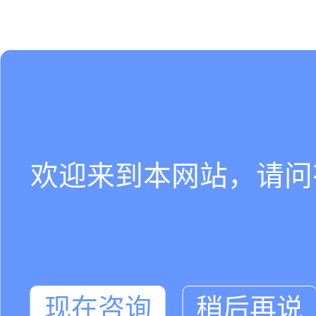
欢迎来到本网站，请问
现在咨询
稍后再说