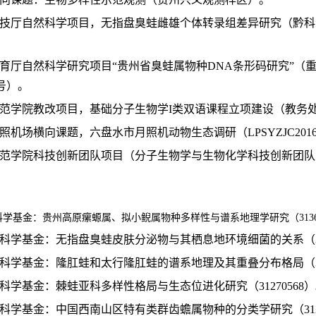
科技厅自然科学项目，无指盘臭蛙雌雄个体转录组差异研究（黔科合J字L
教育厅自然科学研究项目“贵州省臭蛙属物种DNA条形码研究”（
87号）。
师范学院教改项目，基础分子生物学I类双语课程立项建设（教务处发[
月照机场横向课题，六盘水市月照机动物生态调研（LPSYZJC2016
师范学院科技创新团队项目（分子生物学与生物化学科技创新团队，LPS
科学基金：贵州高原瘰螈属、拟小鲵属物种多样性与谱系地理学研究（31360
然科学基金：无指盘臭蛙皮肤分泌物与其栖息地环境细菌的关系（308
然科学基金：隆肛蛙和太行隆肛蛙的谱系地理及其重叠分布格局（310
然科学基金：棘蛙亚科多样性格局与生态位进化研究（31270568
然科学基金：中国西南山区特有类群齿蟾属物种的分类学研究（3120