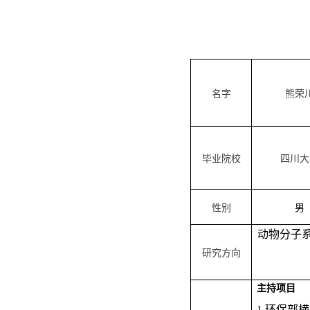
名字
熊荣
毕业院校
四川大
性别
男
动物分子
研究方向
主持项目
1.环保部