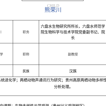
CHILD
熊荣川
六盘水生物研究所所长，六盘水师范学
院生物科学与技术学院党委副书记、院
川
职务
长
学
职称
副教授
汉族
民族
系统进化学；两栖动物声通讯行为研究；贵州高原两栖动物多样
分析处理。
横向课题：生物多样性示范观测（贵州兴义观测样区）。