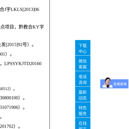
KLS[2013]06
重点项目，黔教合KY字
2015]92号）。
下载
中心
01）。
微信
SYKJTD20160
客服
电话
咨询
512）。
最新
00100）。
动态
71906）。
特色
服务
）。
在线
1702）。