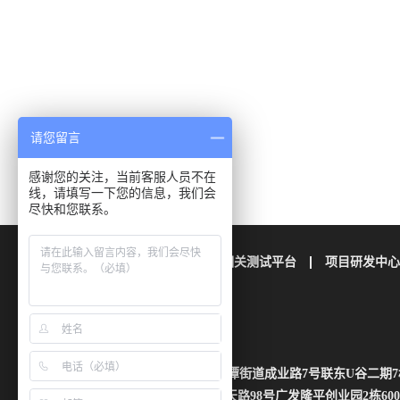
请您留言
感谢您的关注，当前客服人员不在
线，请填写一下您的信息，我们会
尽快和您联系。
公司简介
栢晖检测
相关测试平台
项目研发中心
联系我们
地址：四川省成都市成华区龙潭街道成业路7号联东U谷二期7
湖南省长沙市芙蓉区雄天路98号广发隆平创业园2栋600