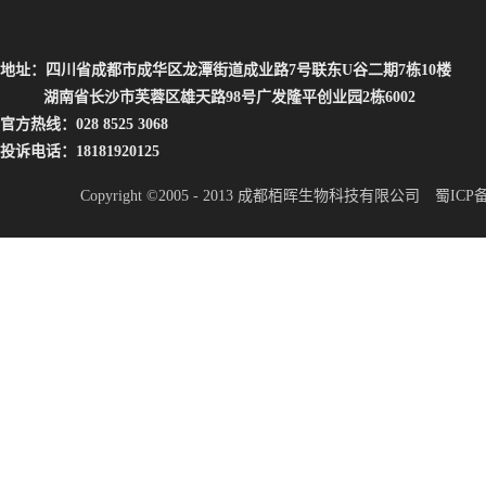
地址：四川省成都市成华区龙潭街道成业路7号联东U谷二期7栋10楼
湖南省长沙市芙蓉区雄天路98号广发隆平创业园2栋6002
官方热线：028 8525 3068
投诉电话：18181920125
Copyright ©2005 - 2013 成都栢晖生物科技有限公司
蜀ICP备