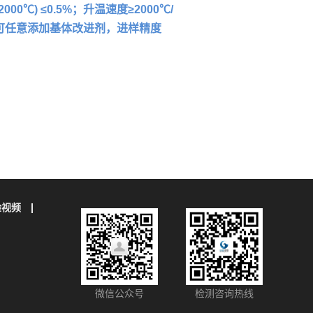
℃) ≤0.5%；升温速度≥2000℃/
，可任意添加基体改进剂，进样精度
验视频
微信公众号
检测咨询热线