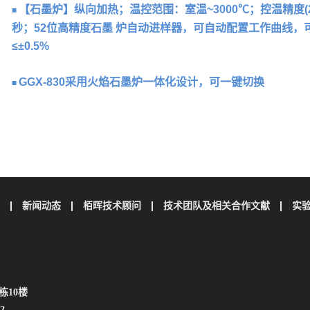
【石墨炉】纵向加热；温控范围：室温~3000℃；控温精度(2000
■
秒；52位高精度石墨 炉自动进样器，可自动配置工作曲线
≤±0.5%
GGX-830采用火焰石墨炉一体化设计，可一键切换
■
新闻动态
栢晖技术顾问
技术团队及相关合作文献
实
栋10楼
2