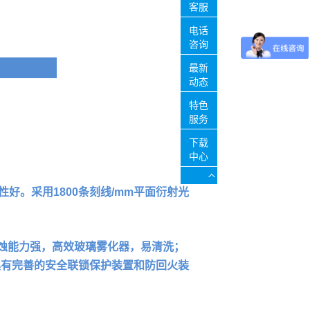
客服
电话
咨询
最新
动态
特色
服务
下载
中心
性好。采用1800条刻线/mm平面衍射光
蚀能力强，高效玻璃雾化器，易清洗；
具有完善的安全联锁保护装置和防回火装