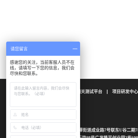
请您留言
感谢您的关注，当前客服人员不在
线，请填写一下您的信息，我们会
尽快和您联系。
公司简介
栢晖检测
相关测试平台
项目研发中心
联系我们
地址：四川省成都市成华区龙潭街道成业路7号联东U谷二期7
湖南省长沙市芙蓉区雄天路98号广发隆平创业园2栋600