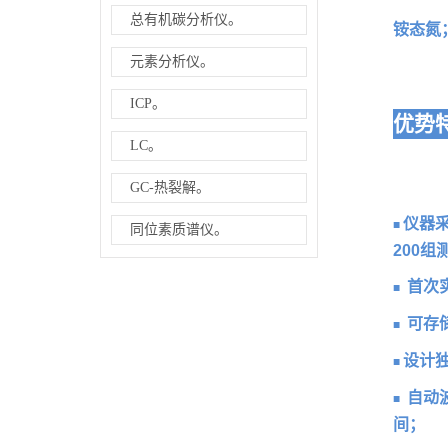
总有机碳分析仪。
铵态氮
元素分析仪。
ICP。
优势
LC。
GC-热裂解。
仪器
■
同位素质谱仪。
200组
首次
■
可存储
■
设计独
■
自动
■
间；