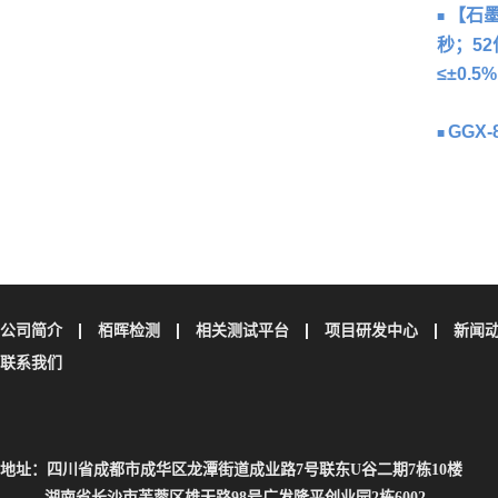
【石墨
■
秒；5
≤±0.5%
GGX
■
公司简介
栢晖检测
相关测试平台
项目研发中心
新闻
联系我们
地址：四川省成都市成华区龙潭街道成业路7号联东U谷二期7栋10楼
湖南省长沙市芙蓉区雄天路98号广发隆平创业园2栋6002