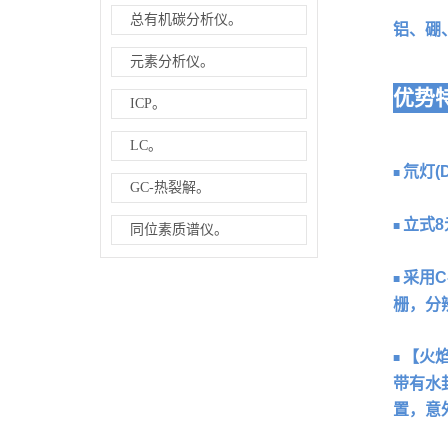
总有机碳分析仪。
铝、硼
元素分析仪。
优势
ICP。
LC。
氘灯(
■
GC-热裂解。
立式
■
同位素质谱仪。
采用C
■
栅，分
【火
■
带有水
置，意